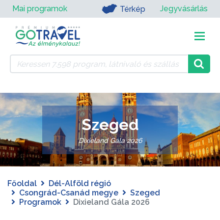
Mai programok
Jegyvásárlás
Térkép
Szeged
Dixieland Gála 2026
Főoldal
Dél-Alföld régió
Csongrád-Csanád megye
Szeged
Programok
Dixieland Gála 2026