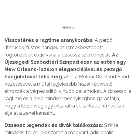
Hirdetés
Visszatérés a ragtime aranykorába:
A pergő
ritmusok, füstös hangok és remekbeszabott
rögtönzések estje várja a dzsessz szerelmeseit.
Az
Újszegedi Szabadtéri Színpad ezen az estén egy
New Orleans-i szalon eleganciájával és pezsgő
hangulatával telik meg
, ahol a Molnár Dixieland Band
vezetésével a műfaj legjelesebb hazai képviselői
elhozzák a vérpezsdítő, virtuóz dallamokat. A dzsessz, a
ragtime és a dixie minden mennyiségben garantálja,
hogy a közönség egy pillanatra se lankadó ritmusban
élje át a zenei kánaánt.
Dzsessz legendák és dívák találkozása:
Szinte
mindenki fellép, aki számít a magyar tradicionális