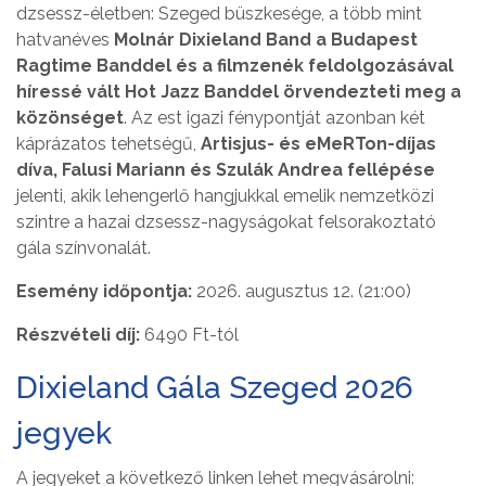
dzsessz-életben: Szeged büszkesége, a több mint
hatvanéves
Molnár Dixieland Band a Budapest
Ragtime Banddel és a filmzenék feldolgozásával
híressé vált Hot Jazz Banddel örvendezteti meg a
közönséget
. Az est igazi fénypontját azonban két
káprázatos tehetségű,
Artisjus- és eMeRTon-díjas
díva, Falusi Mariann és Szulák Andrea fellépése
jelenti, akik lehengerlő hangjukkal emelik nemzetközi
szintre a hazai dzsessz-nagyságokat felsorakoztató
gála színvonalát.
Esemény időpontja:
2026. augusztus 12. (21:00)
Részvételi díj:
6490 Ft-tól
Dixieland Gála Szeged 2026
jegyek
A jegyeket a következő linken lehet megvásárolni: