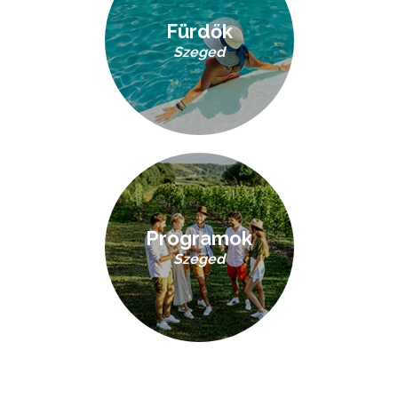
Fürdők
Szeged
Programok
Szeged