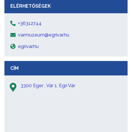
ELÉRHETŐSÉGEK
+36312744
varmuzeum@egrivar.hu
egrivar.hu
CÍM
3300 Eger , Vár 1. Egri Vár