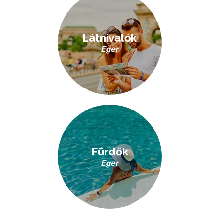
Látnivalók
Eger
Fürdők
Eger