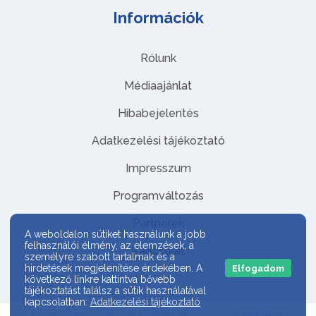
Információk
Rólunk
Médiaajánlat
Hibabejelentés
Adatkezelési tájékoztató
Impresszum
Programváltozás
Partnerek
A weboldalon sütiket használunk a jobb
felhasználói élmény, az elemzések, a
Kapcsolat
személyre szabott tartalmak és a
hirdetések megjelenítése érdekében. A
Elfogadom
következő linkre kattintva bővebb
tájékoztatást találsz a sütik használatával
kapcsolatban:
Adatkezelési tájékoztató