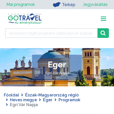
Mai programok
Jegyvásárlás
Térkép
Eger
Egri Vár Napja
Főoldal
Észak-Magyarország régió
Heves megye
Eger
Programok
Egri Vár Napja