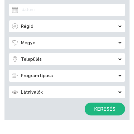
Régió
Megye
Település
Program típusa
Látnivalók
KERESÉS