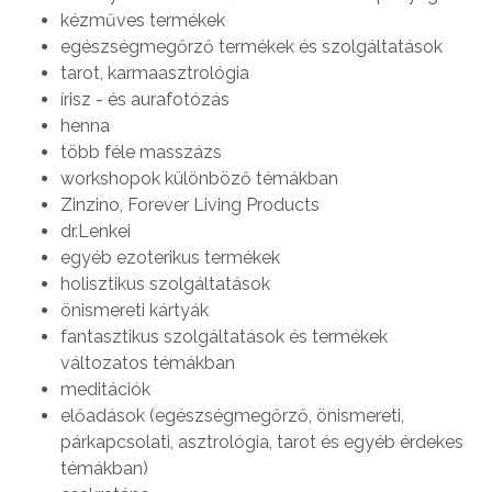
kézműves termékek
egészségmegőrző termékek és szolgáltatások
tarot, karmaasztrológia
írisz - és aurafotózás
henna
több féle masszázs
workshopok különböző témákban
Zinzino, Forever Living Products
dr.Lenkei
egyéb ezoterikus termékek
holisztikus szolgáltatások
önismereti kártyák
fantasztikus szolgáltatások és termékek
változatos témákban
meditációk
előadások (egészségmegőrző, önismereti,
párkapcsolati, asztrológia, tarot és egyéb érdekes
témákban)