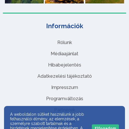
Információk
Rólunk
Médiaajánlat
Hibabejelentés
Adatkezelési tájékoztató
Impresszum
Programváltozás
Partnerek
A weboldalon sütiket használunk a jobb
felhasználói élmény, az elemzések, a
Kapcsolat
személyre szabott tartalmak és a
hirdetések megjelenítése érdekében. A
Elfogadom