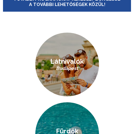
A TOVÁBBI LEHETŐSÉGEK KÖZÜL!
Látnivalók
Budapest
Fürdők