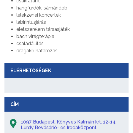
csakratánc
hangfürdők, sámándob
lélekzenei koncertek
labirintusjárás
életszerelem társasjáték
bach virágterápia
családállítás
drágakő határozás
ELÉRHETŐSÉGEK
CÍM
1097 Budapest, Könyves Kálmán krt. 12-14.
Lurdy Bevásárló- és Irodaközpont