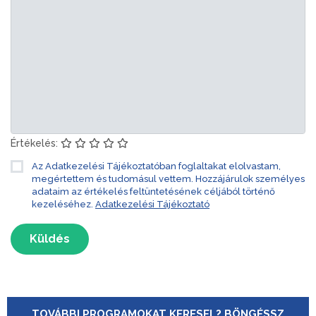
Értékelés:
Az Adatkezelési Tájékoztatóban foglaltakat elolvastam,
megértettem és tudomásul vettem. Hozzájárulok személyes
adataim az értékelés feltüntetésének céljából történő
kezeléséhez.
Adatkezelési Tájékoztató
Küldés
TOVÁBBI PROGRAMOKAT KERESEL? BÖNGÉSSZ