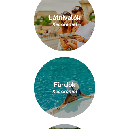
Látnivalók
Kecskemét
Fürdők
Kecskemét