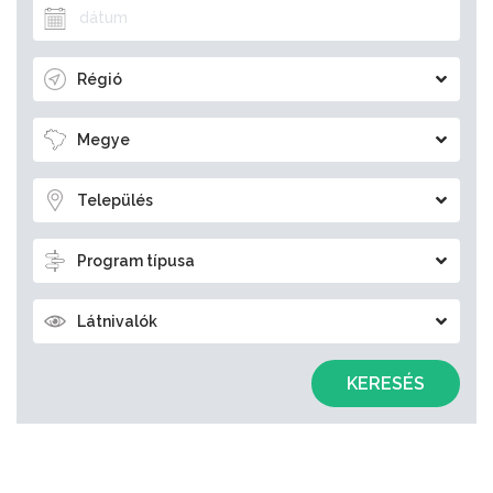
Régió
Megye
Település
Program típusa
Látnivalók
KERESÉS