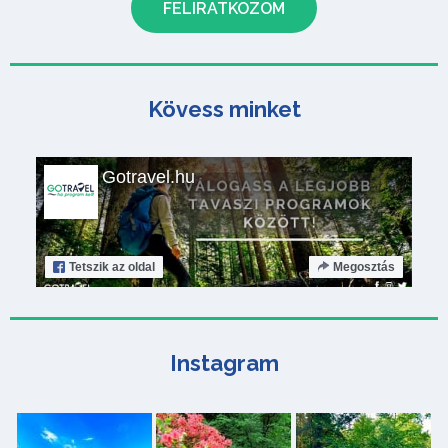
Kövess minket
Gotravel.hu
Tetszik
az oldal
Megosztás
Instagram