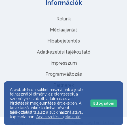
Információk
Rólunk
Médiaajánlat
Hibabejelentés
Adatkezelési tájékoztató
Impresszum
Programváltozás
Partnerek
A weboldalon sütiket használunk a jobb
felhasználói élmény, az elemzések, a
Kapcsolat
személyre szabott tartalmak és a
hirdetések megjelenítése érdekében. A
Elfogadom
következő linkre kattintva bővebb
tájékoztatást találsz a sütik használatával
kapcsolatban:
Adatkezelési tájékoztató
© Copyright 2026. GOTRAVEL. Minden jog fenntartva.