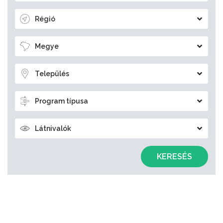
Régió
Megye
Település
Program típusa
Látnivalók
KERESÉS