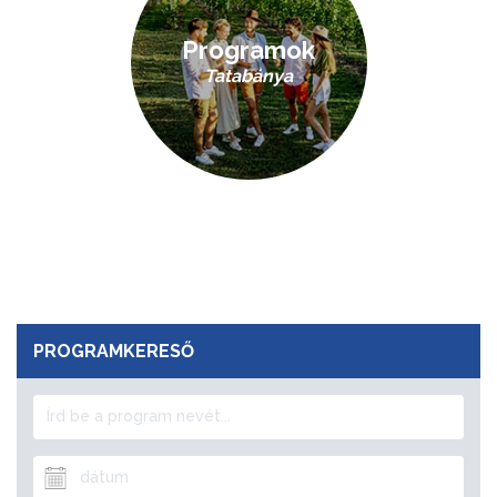
Programok
Tatabánya
PROGRAMKERESŐ