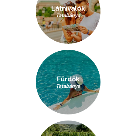
Látnivalók
Tatabánya
Fürdők
Tatabánya