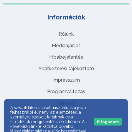
Információk
Rólunk
Médiaajánlat
Hibabejelentés
Adatkezelési tájékoztató
Impresszum
Programváltozás
Partnerek
A weboldalon sütiket használunk a jobb
felhasználói élmény, az elemzések, a
Kapcsolat
személyre szabott tartalmak és a
hirdetések megjelenítése érdekében. A
Elfogadom
következő linkre kattintva bővebb
tájékoztatást találsz a sütik használatával