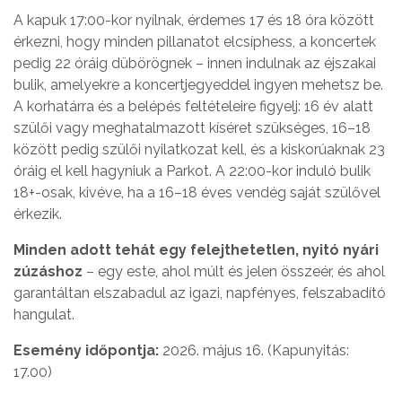
A kapuk 17:00-kor nyílnak, érdemes 17 és 18 óra között
érkezni, hogy minden pillanatot elcsíphess, a koncertek
pedig 22 óráig dübörögnek – innen indulnak az éjszakai
bulik, amelyekre a koncertjegyeddel ingyen mehetsz be.
A korhatárra és a belépés feltételeire figyelj: 16 év alatt
szülői vagy meghatalmazott kíséret szükséges, 16–18
között pedig szülői nyilatkozat kell, és a kiskorúaknak 23
óráig el kell hagyniuk a Parkot. A 22:00-kor induló bulik
18+-osak, kivéve, ha a 16–18 éves vendég saját szülővel
érkezik.
Minden adott tehát egy felejthetetlen, nyitó nyári
zúzáshoz
– egy este, ahol múlt és jelen összeér, és ahol
garantáltan elszabadul az igazi, napfényes, felszabadító
hangulat.
Esemény időpontja:
2026. május 16. (Kapunyitás:
17.00)