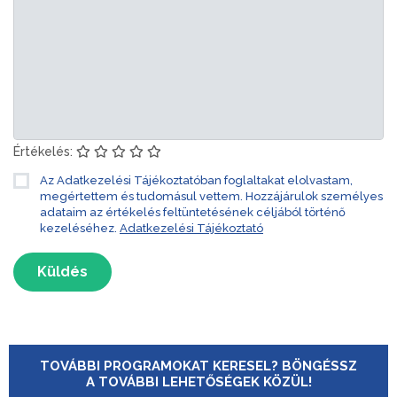
Értékelés:
Az Adatkezelési Tájékoztatóban foglaltakat elolvastam,
megértettem és tudomásul vettem. Hozzájárulok személyes
adataim az értékelés feltüntetésének céljából történő
kezeléséhez.
Adatkezelési Tájékoztató
Küldés
TOVÁBBI PROGRAMOKAT KERESEL? BÖNGÉSSZ
A TOVÁBBI LEHETŐSÉGEK KÖZÜL!