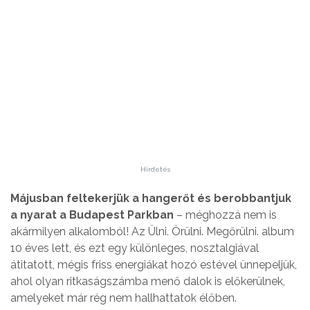
Hirdetés
Májusban feltekerjük a hangerőt és berobbantjuk
a nyarat a Budapest Parkban
– méghozzá nem is
akármilyen alkalomból! Az Ülni. Örülni. Megőrülni. album
10 éves lett, és ezt egy különleges, nosztalgiával
átitatott, mégis friss energiákat hozó estével ünnepeljük,
ahol olyan ritkaságszámba menő dalok is előkerülnek,
amelyeket már rég nem hallhattatok élőben.