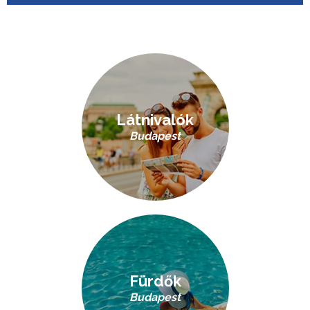
Látnivalók
Budapest
Fürdők
Budapest