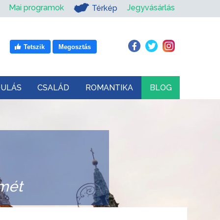
Mai programok
Jegyvásárlás
Térkép
Tetszik
Megosztás
DULÁS
CSALÁD
ROMANTIKA
BLOG
mét