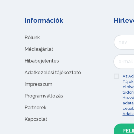
Információk
Hírlev
Rólunk
Médiaajánlat
Hibabejelentés
Adatkezelési tájékoztató
Az Ad
Tájék
Impresszum
elolv
tudom
Programváltozás
Hozzá
adata
Partnerek
céljá
Adatk
Kapcsolat