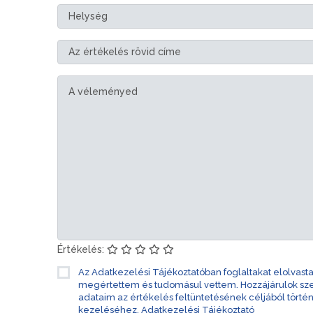
Értékelés:
Az Adatkezelési Tájékoztatóban foglaltakat elolvast
megértettem és tudomásul vettem. Hozzájárulok s
adataim az értékelés feltüntetésének céljából törté
kezeléséhez.
Adatkezelési Tájékoztató