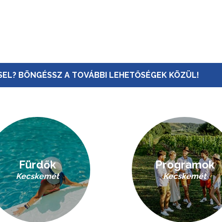
EL? BÖNGÉSSZ A TOVÁBBI LEHETŐSÉGEK KÖZÜL!
Fürdők
Programok
Kecskemét
Kecskemét