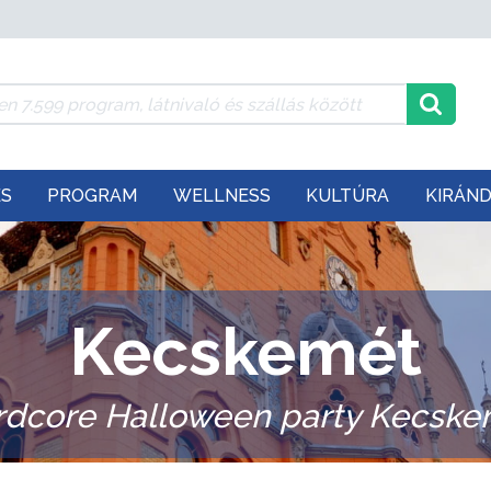
ÉS
PROGRAM
WELLNESS
KULTÚRA
KIRÁN
Kecskemét
rdcore Halloween party Kecske