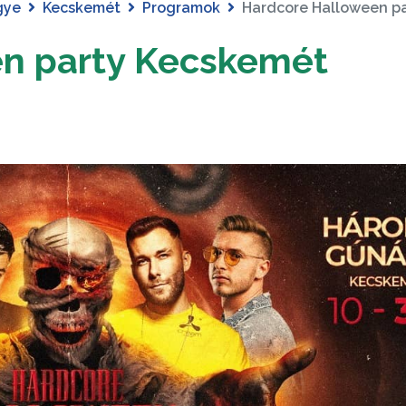
gye
Kecskemét
Programok
Hardcore Halloween p
n party Kecskemét