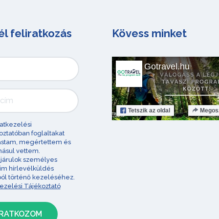
él feliratkozás
Kövess minket
Gotravel.hu
Tetszik
az oldal
Megos
atkezelési
oztatóban foglaltakat
astam, megértettem és
ásul vettem.
járulok személyes
im hírlevélküldés
ból történő kezeléséhez.
ezelési Tájékoztató