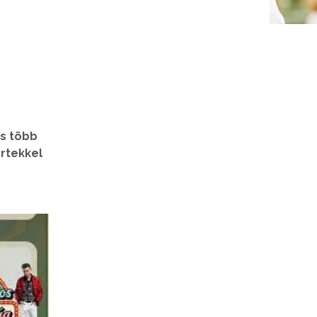
es több
ertekkel