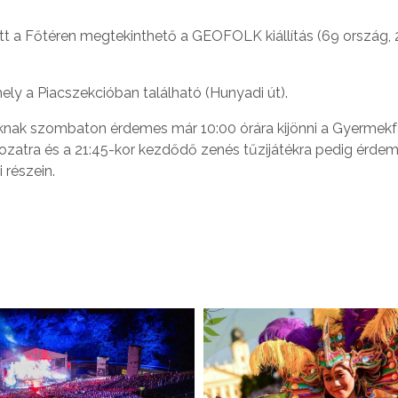
ött a Főtéren megtekinthető a GEOFOLK kiállítás (69 ország,
hely a Piacszekcióban található (Hunyadi út).
knak szombaton érdemes már 10:00 órára kijönni a Gyermekf
orozatra és a 21:45-kor kezdődő zenés tűzijátékra pedig érde
 részein.