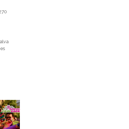
 270
alva
mes