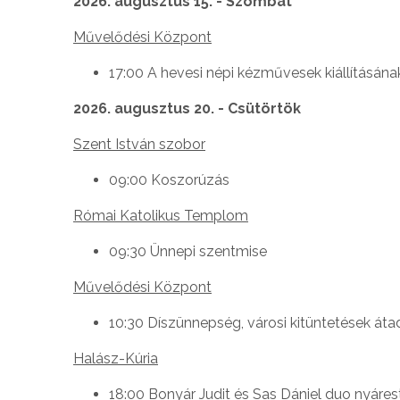
2026. augusztus 15. - Szombat
Művelődési Központ
17:00 A hevesi népi kézművesek kiállításán
2026. augusztus 20. - Csütörtök
Szent István szobor
09:00 Koszorúzás
Római Katolikus Templom
09:30 Ünnepi szentmise
Művelődési Központ
10:30 Díszünnepség, városi kitüntetések át
Halász-Kúria
18:00 Bonyár Judit és Sas Dániel duo nyáresti