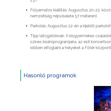
23.)
Folyamatos kiállítás: Augusztus 20-22. köz
nemzetiség népviselete 57 méteren).
Parkolás: Augusztus 22-én a kijelölt parkoló
Tipp látogatóknak: A kisgyermekes családo
színes kísérőprogramjaira, az esti koncerts
időben elfoglalni a helyeket a Főtér központi
Hasonló programok