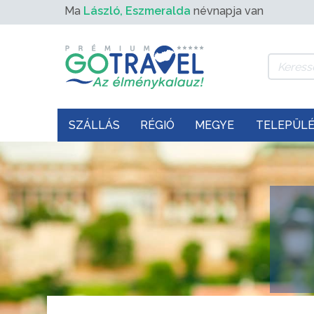
Ma
László, Eszmeralda
névnapja van
SZÁLLÁS
RÉGIÓ
MEGYE
TELEPÜL