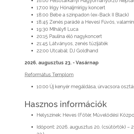
16:00 Felsőtárkányi Hagyományőrző Néptá
17:00 Irigy Hónaljmirigy koncert
18:00 Bebe a színpadon (ex-Back II Black)
18:45 Zenés parádé a Hevesi Fúvós, valamin
19:30 Mihályfi Luca
20:15 Paulina élő nagykoncert
21:45 Látványos, zenés tűzijáték
22:00 Utcabál: DJ Goldhand
2026. augusztus 23. - Vasárnap
Református Templom
10:00 Új kenyér megáldása, úrvacsora osztá
Hasznos információk
Helyszínek: Heves (Főtér, Művelődési Közp
Időpont: 2026. augusztus 20. (csütörtök) – 