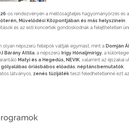
026
-os rendezvényén a méltóságteljes hagyományőrzés és 
Főterén, Művelődési Központjában és más helyszínein
ítások és az esti koncertek gondoskodnak a felejthetetlen ün
olyan népszerű fellépők váltják egymást, mint a
Domján Á
DJ Bárány Attila
, a népszerű
Irigy Hónaljmirigy
, a különleg
garantáló
Matyi és a Hegedűs, NEVIK
, valamint az éjszakai u
l
gólyalábas óriásbábos előadás
,
néptáncbemutatók
,
atos látványos,
zenés tűzijáték
teszi feledhetetlenné ezt a
programok