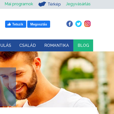
Mai programok
Jegyvásárlás
Térkép
Tetszik
Megosztás
DULÁS
CSALÁD
ROMANTIKA
BLOG