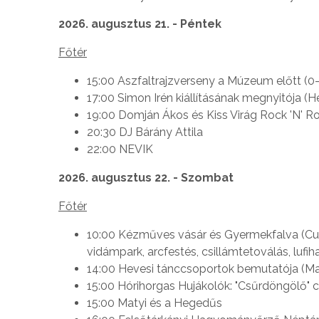
2026. augusztus 21. - Péntek
Főtér
15:00 Aszfaltrajzverseny a Múzeum előtt (0-
17:00 Simon Irén kiállításának megnyitója (
19:00 Domján Ákos és Kiss Virág Rock 'N' R
20:30 DJ Bárány Attila
22:00 NEVIK
2026. augusztus 22. - Szombat
Főtér
10:00 Kézműves vásár és Gyermekfalva (Cukor
vidámpark, arcfestés, csillámtetoválás, lufih
14:00 Hevesi tánccsoportok bemutatója (Ma
15:00 Hórihorgas Hujákolók: "Csűrdöngölő"
15:00 Matyi és a Hegedűs