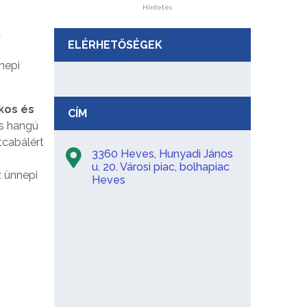
Hirdetés
a
ELÉRHETŐSÉGEK
nepi
kos és
CÍM
es hangú
tcabálért
3360 Heves, Hunyadi János
u. 20. Városi piac, bolhapiac
z ünnepi
Heves