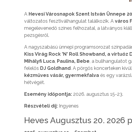
A
Hevesi Városnapok Szent István Ünnepe 2
változatos fesztiválhangulat találkozik. A
város 
megelevenedő színes felhozatal, a látványos kiáll
pezsgésről.
A nagyszabású ünnepi programsorozat színpadán 
Kiss Virág Rock 'N' Roll Showband, a virtuóz 
Mihályfi Luca
,
Paulina, Bebe
, a bulihangulatot 
felelős
DJ Goldhand
. A pörgős koncerteken kívü
kézműves vásár, gyermekfalva
és egy varázsl
hétvégét.
Esemény időpontja:
2026. augusztus 15-23.
Részvételi díj:
Ingyenes
Heves Augusztus 20. 2026 