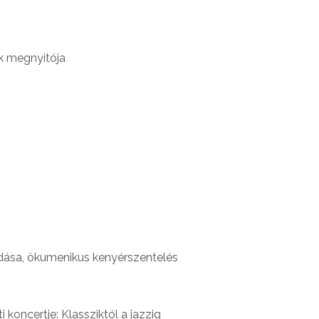
ak megnyitója
adása, ökumenikus kenyérszentelés
 koncertje: Klassziktól a jazzig