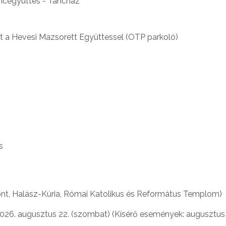
ncegyüttes - Táncház
t a Hevesi Mazsorett Együttessel (OTP parkoló)
s
ont, Halász-Kúria, Római Katolikus és Református Templom)
2026. augusztus 22. (szombat) (Kísérő események: augusztus 