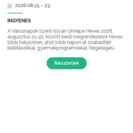
2026.08.15. - 23.
INGYENES
A Városnapok Szent István Ünnepe Heves 2026.
augusztus 15-22. között kerül megrendezésre Heves
több helyszínén, ahol több napon át szabadtéri
kiállításokkal, gyermekprogramokkal, fergeteges
koncertekkel és ünnepi tűzijátékkal várják a város
lakóit és a látogatókat. Az államalapítás ünnepére
Részletek
szerveze...