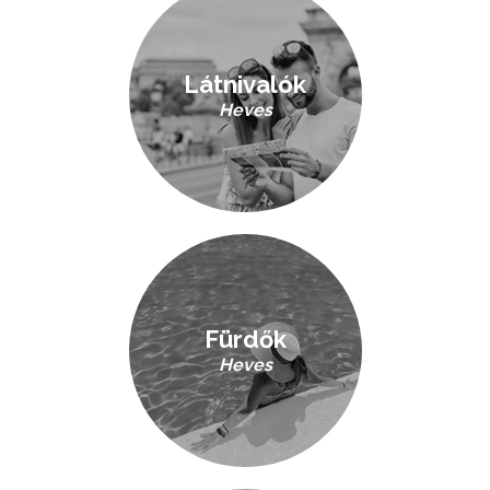
Látnivalók
Heves
Fürdők
Heves