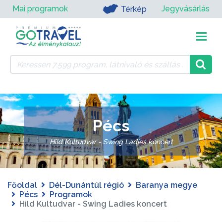
Mai programok
Jegyvásárlás
Térkép
Pécs
Hild Kultudvar - Swing Ladies koncert
Főoldal
Dél-Dunántúl régió
Baranya megye
Pécs
Programok
Hild Kultudvar - Swing Ladies koncert