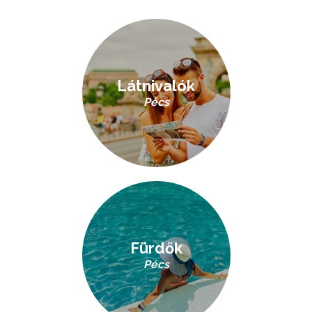
Látnivalók
Pécs
Fürdők
Pécs