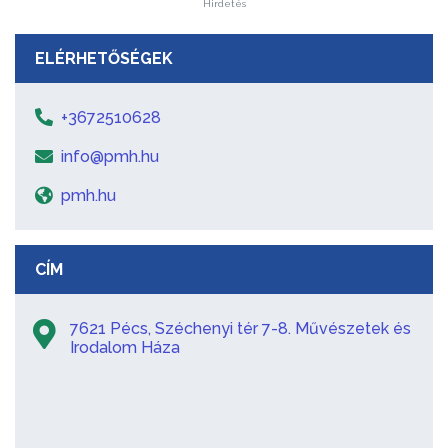
Hirdetés
ELÉRHETŐSÉGEK
+3672510628
info@pmh.hu
pmh.hu
CÍM
7621 Pécs, Széchenyi tér 7-8. Művészetek és
Irodalom Háza