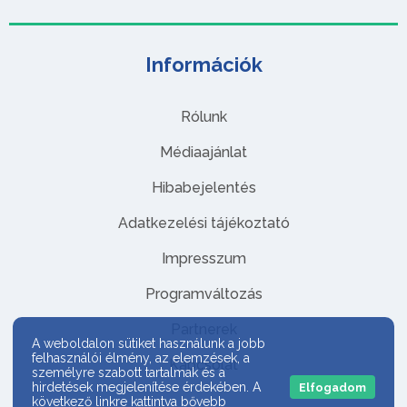
Információk
Rólunk
Médiaajánlat
Hibabejelentés
Adatkezelési tájékoztató
Impresszum
Programváltozás
Partnerek
A weboldalon sütiket használunk a jobb
felhasználói élmény, az elemzések, a
Kapcsolat
személyre szabott tartalmak és a
hirdetések megjelenítése érdekében. A
Elfogadom
következő linkre kattintva bővebb