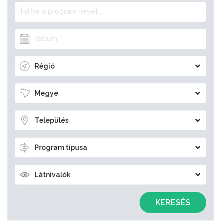
Régió
Megye
Település
Program típusa
Látnivalók
KERESÉS