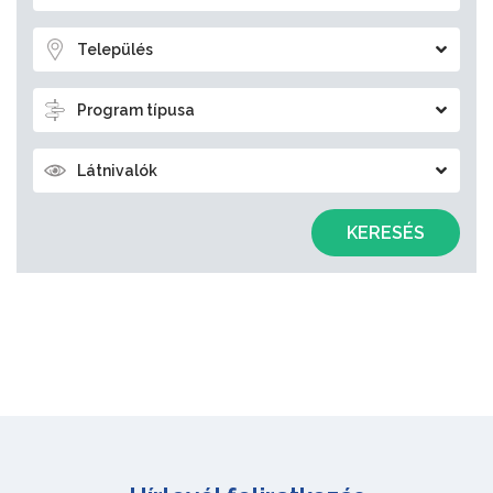
Település
Program típusa
Látnivalók
KERESÉS