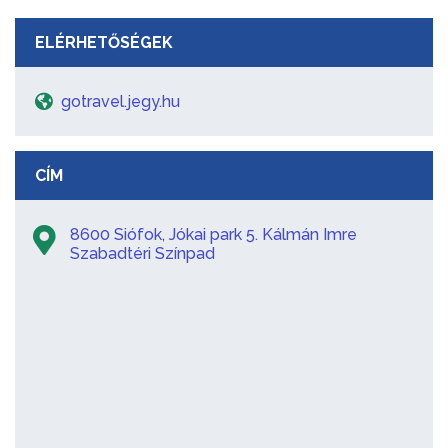
ELÉRHETŐSÉGEK
gotravel.jegy.hu
CÍM
8600 Siófok, Jókai park 5. Kálmán Imre
Szabadtéri Színpad