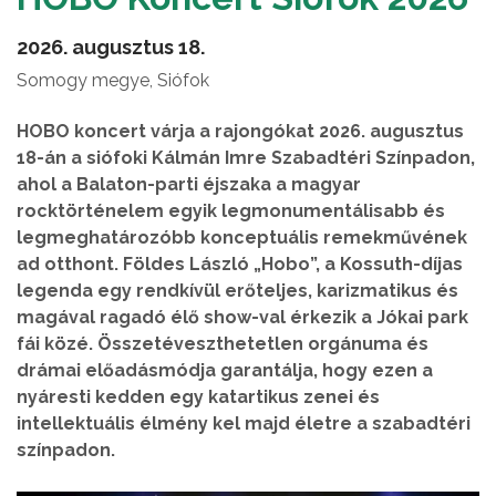
2026. augusztus 18.
Somogy megye, Siófok
HOBO koncert várja a rajongókat 2026. augusztus
18-án a siófoki Kálmán Imre Szabadtéri Színpadon,
ahol a Balaton-parti éjszaka a magyar
rocktörténelem egyik legmonumentálisabb és
legmeghatározóbb konceptuális remekművének
ad otthont. Földes László „Hobo”, a Kossuth-díjas
legenda egy rendkívül erőteljes, karizmatikus és
magával ragadó élő show-val érkezik a Jókai park
fái közé. Összetéveszthetetlen orgánuma és
drámai előadásmódja garantálja, hogy ezen a
nyáresti kedden egy katartikus zenei és
intellektuális élmény kel majd életre a szabadtéri
színpadon.