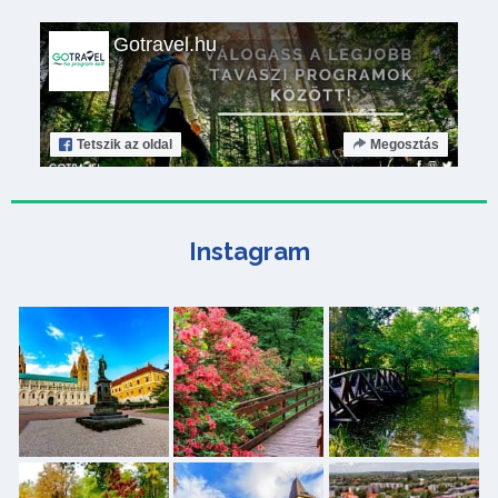
Gotravel.hu
Tetszik
az oldal
Megosztás
Instagram