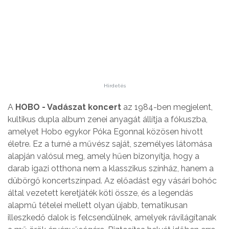
Hirdetés
A
HOBO - Vadászat koncert
az 1984-ben megjelent,
kultikus dupla album zenei anyagát állítja a fókuszba,
amelyet Hobo egykor Póka Egonnal közösen hívott
életre. Ez a turné a művész saját, személyes látomása
alapján valósul meg, amely hűen bizonyítja, hogy a
darab igazi otthona nem a klasszikus színház, hanem a
dübörgő koncertszínpad. Az előadást egy vásári bohóc
által vezetett keretjáték köti össze, és a legendás
alapmű tételei mellett olyan újabb, tematikusan
illeszkedő dalok is felcsendülnek, amelyek rávilágítanak