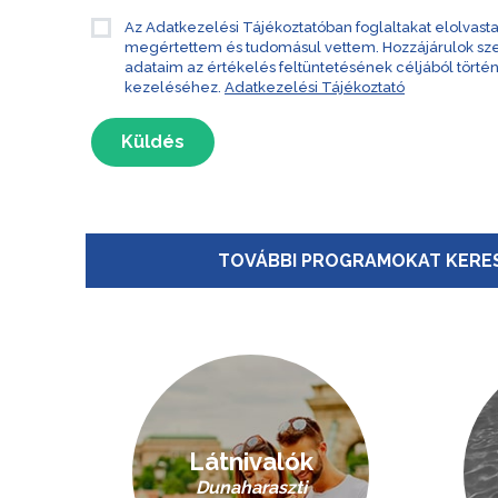
Az Adatkezelési Tájékoztatóban foglaltakat elolvast
megértettem és tudomásul vettem. Hozzájárulok s
adataim az értékelés feltüntetésének céljából törté
kezeléséhez.
Adatkezelési Tájékoztató
Küldés
TOVÁBBI PROGRAMOKAT KERES
Látnivalók
Dunaharaszti