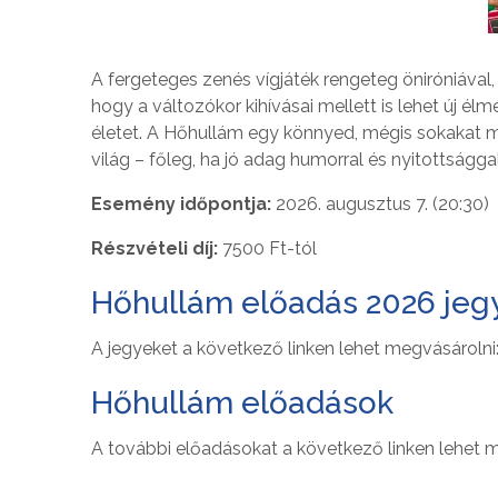
A fergeteges zenés vígjáték rengeteg öniróniával, 
hogy a változókor kihívásai mellett is lehet új é
életet. A Hőhullám egy könnyed, mégis sokakat 
világ – főleg, ha jó adag humorral és nyitottságg
Esemény időpontja:
2026. augusztus 7. (20:30)
Részvételi díj:
7500 Ft-tól
Hőhullám előadás 2026 jeg
A jegyeket a következő linken lehet megvásárolni
Hőhullám előadások
A további előadásokat a következő linken lehet m