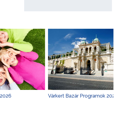
Várkert Bazár Programok 2026
Budapest