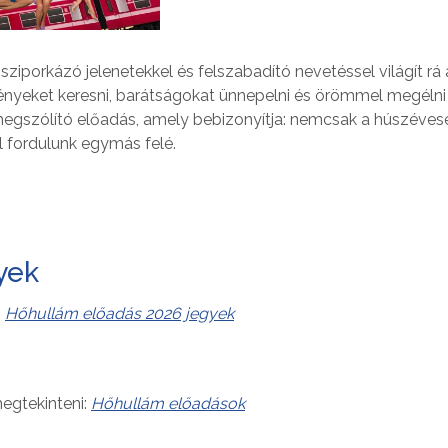
sziporkázó jelenetekkel és felszabadító nevetéssel világít rá a
lményeket keresni, barátságokat ünnepelni és örömmel megélni
megszólító előadás, amely bebizonyítja: nemcsak a húszéves
al fordulunk egymás felé.
yek
:
Hőhullám előadás 2026 jegyek
egtekinteni:
Hőhullám előadások