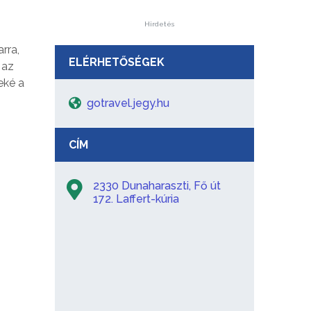
Hirdetés
rra,
ELÉRHETŐSÉGEK
 az
eké a
gotravel.jegy.hu
CÍM
2330 Dunaharaszti, Fő út
172. Laffert-kúria