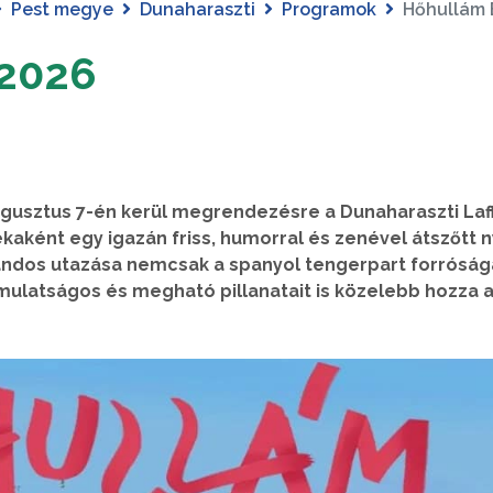
Pest megye
Dunaharaszti
Programok
Hőhullám 
 2026
ugusztus 7-én kerül megrendezésre a Dunaharaszti Laf
kaként egy igazán friss, humorral és zenével átszőtt n
andos utazása nemcsak a spanyol tengerpart forróság
mulatságos és megható pillanatait is közelebb hozza 