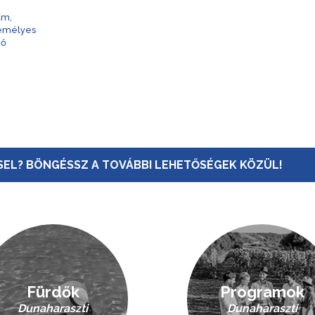
am,
zemélyes
nő
EL? BÖNGÉSSZ A TOVÁBBI LEHETŐSÉGEK KÖZÜL!
Fürdők
Programok
Dunaharaszti
Dunaharaszti