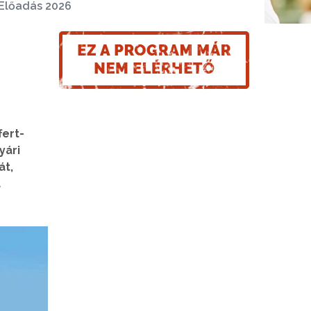
Előadás 2026
fert-
yári
át,
a