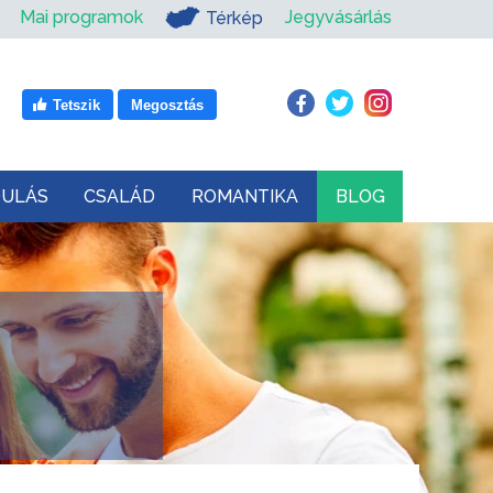
Mai programok
Jegyvásárlás
Térkép
Tetszik
Megosztás
DULÁS
CSALÁD
ROMANTIKA
BLOG