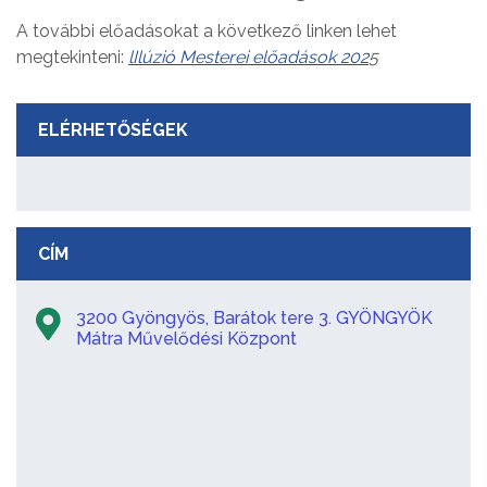
A további előadásokat a következő linken lehet
megtekinteni:
lIlúzió Mesterei előadások 202
5
ELÉRHETŐSÉGEK
CÍM
3200 Gyöngyös, Barátok tere 3. GYÖNGYÖK
Mátra Művelődési Központ