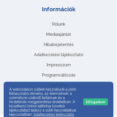
Információk
Rólunk
Médiaajánlat
Hibabejelentés
Adatkezelési tájékoztató
Impresszum
Programváltozás
Partnerek
A weboldalon sütiket használunk a jobb
felhasználói élmény, az elemzések, a
Kapcsolat
személyre szabott tartalmak és a
hirdetések megjelenítése érdekében. A
Elfogadom
következő linkre kattintva bővebb
tájékoztatást találsz a sütik használatával
kapcsolatban:
Adatkezelési tájékoztató