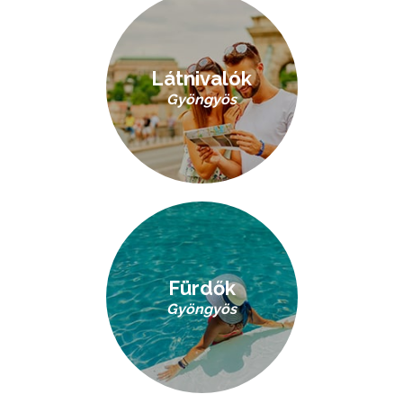
Látnivalók
Gyöngyös
Fürdők
Gyöngyös