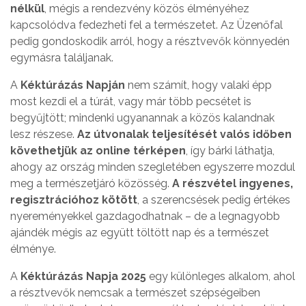
nélkül
, mégis a rendezvény közös élményéhez
kapcsolódva fedezheti fel a természetet. Az Üzenőfal
pedig gondoskodik arról, hogy a résztvevők könnyedén
egymásra találjanak.
A
Kéktúrázás Napján
nem számít, hogy valaki épp
most kezdi el a túrát, vagy már több pecsétet is
begyűjtött; mindenki ugyanannak a közös kalandnak
lesz részese.
Az útvonalak teljesítését valós időben
követhetjük az online térképen
, így bárki láthatja,
ahogy az ország minden szegletében egyszerre mozdul
meg a természetjáró közösség.
A részvétel ingyenes,
regisztrációhoz kötött
, a szerencsések pedig értékes
nyereményekkel gazdagodhatnak – de a legnagyobb
ajándék mégis az együtt töltött nap és a természet
élménye.
A
Kéktúrázás Napja 2025
egy különleges alkalom, ahol
a résztvevők nemcsak a természet szépségeiben