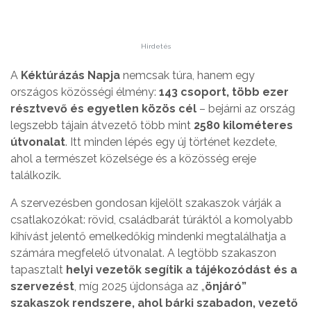
Hirdetés
A
Kéktúrázás Napja
nemcsak túra, hanem egy
országos közösségi élmény:
143 csoport, több ezer
résztvevő és egyetlen közös cél
– bejárni az ország
legszebb tájain átvezető több mint
2580 kilométeres
útvonalat
. Itt minden lépés egy új történet kezdete,
ahol a természet közelsége és a közösség ereje
találkozik.
A szervezésben gondosan kijelölt szakaszok várják a
csatlakozókat: rövid, családbarát túráktól a komolyabb
kihívást jelentő emelkedőkig mindenki megtalálhatja a
számára megfelelő útvonalat. A legtöbb szakaszon
tapasztalt
helyi vezetők segítik a tájékozódást és a
szervezést
, míg 2025 újdonsága az „
önjáró”
szakaszok rendszere, ahol bárki szabadon, vezető