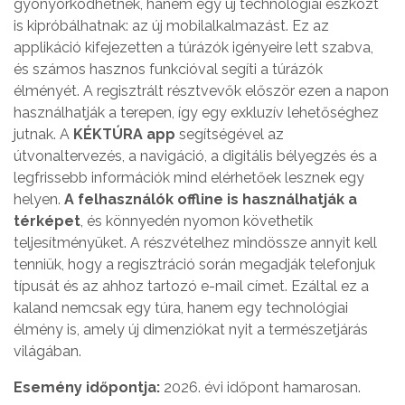
gyönyörködhetnek, hanem egy új technológiai eszközt
is kipróbálhatnak: az új
mobilalkalmazást. Ez az
applikáció kifejezetten a túrázók igényeire lett szabva,
és számos hasznos funkcióval segíti a túrázók
élményét. A regisztrált résztvevők először ezen a napon
használhatják a terepen, így egy exkluzív lehetőséghez
jutnak. A
KÉKTÚRA app
segítségével az
útvonaltervezés, a navigáció, a digitális bélyegzés és a
legfrissebb információk mind elérhetőek lesznek egy
helyen.
A felhasználók offline is használhatják a
térképet
, és könnyedén nyomon követhetik
teljesítményüket. A részvételhez mindössze annyit kell
tenniük, hogy a regisztráció során megadják telefonjuk
típusát és az ahhoz tartozó e-mail címet. Ezáltal ez a
kaland nemcsak egy túra, hanem egy technológiai
élmény is, amely új dimenziókat nyit a természetjárás
világában.
Esemény időpontja:
2026. évi időpont hamarosan.