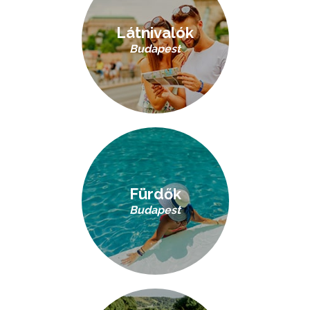
Látnivalók
Budapest
Fürdők
Budapest