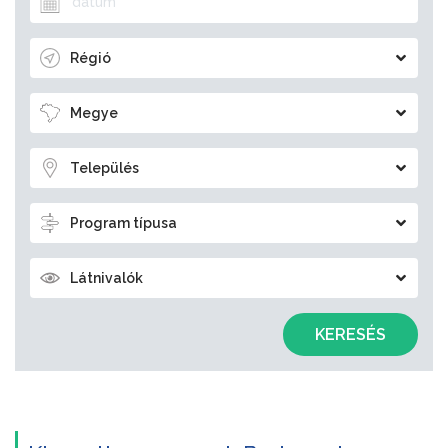
Régió
Megye
Település
Program típusa
Látnivalók
KERESÉS