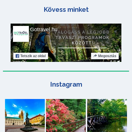
Kövess minket
Gotravel.hu
Tetszik
az oldal
Megosztás
Instagram