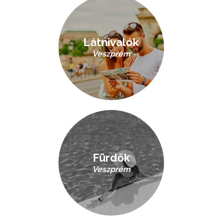
Látnivalók
Veszprém
Fürdők
Veszprém