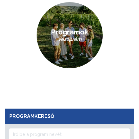
Programok
Veszprém
PROGRAMKERESŐ