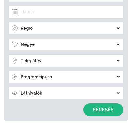
Régió
Megye
Település
Program típusa
Látnivalók
KERESÉS