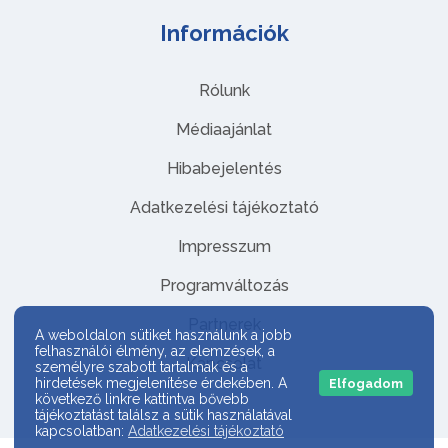
Információk
Rólunk
Médiaajánlat
Hibabejelentés
Adatkezelési tájékoztató
Impresszum
Programváltozás
Partnerek
A weboldalon sütiket használunk a jobb
felhasználói élmény, az elemzések, a
Kapcsolat
személyre szabott tartalmak és a
hirdetések megjelenítése érdekében. A
Elfogadom
következő linkre kattintva bővebb
tájékoztatást találsz a sütik használatával
kapcsolatban:
Adatkezelési tájékoztató