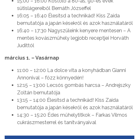
15:00 – 16:00 Kóstoló a 80-as, 90-es évek
sütislágereiből Bernáth Józseffel
16:05 – 16:40 Élesítsd a technikád! Kiss Zaida
bemutatója a japán késekről és azok használatáról
16:40 – 17:30 Nagyszüleink kenyere mentesen – A
mentes kovászműhely legjobb receptjei Horváth
Judittól
március 1. – Vasárnap
11:00 – 12:00 La dolce vita a konyhádban Gianni
Annonival – főzz könnyedén!
12:15 – 13:00 Lecsós gombás harcsa – Andrejszky
Zoltán bemutatója
13:15 – 14:00 Élesítsd a technikád! Kiss Zaida
bemutatója a japán késekről és azok használatáról
14:30 – 15:20 Édes műhelytitkok – Farkas Vilmos
cukrászmesterrel és tanítványaival