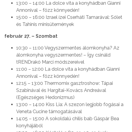
13:00 – 14:00 La dolce vita a konyhádban Gianni
Annonival – főzz könnyedén!
15:00 – 16:00 Izrael ízei Cserháti Tamarával: Sólet
és Tahinis minisütemények
február 27. – Szombat
10:30 – 11:00 Vegyszermentes álomkonyha? Az
álomkonyha vegyszermentes! – Így csináld
tRENDrakó Marci módszereivel
11:00 – 12:00 La dolce vita a konyhádban Gianni
Annonival – főzz könnyedén!
12:15 – 13:00 Thermomix gasztroshow: Tápai
Szabinával és Hargitai-Kovács Andreával
(Egészséges Hedonizmus)
13:00 – 14:00 Kiss Lia: A szezon legjobb fogásai a
Veneta Cucine támogatásával
14:05 – 15:00 A sokoldalú chilis bab Gáspár Bea
konyhájából