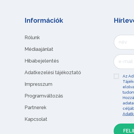
Információk
Hírlev
Rólunk
Médiaajánlat
Hibabejelentés
Adatkezelési tájékoztató
Az Ad
Tájék
Impresszum
elolv
tudom
Programváltozás
Hozzá
adata
Partnerek
céljá
Adatk
Kapcsolat