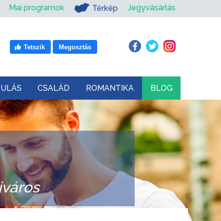
Mai programok
Jegyvásárlás
Térkép
Tetszik
Megosztás
DULÁS
CSALÁD
ROMANTIKA
BLOG
jváros