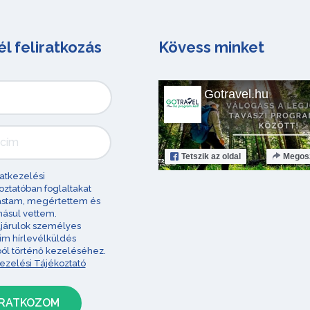
él feliratkozás
Kövess minket
Gotravel.hu
Tetszik
az oldal
Megos
atkezelési
oztatóban foglaltakat
astam, megértettem és
ásul vettem.
járulok személyes
im hírlevélküldés
ból történő kezeléséhez.
ezelési Tájékoztató