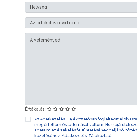
Értékelés:
Az Adatkezelési Tájékoztatóban foglaltakat elolvast
megértettem és tudomásul vettem. Hozzájárulok s
adataim az értékelés feltüntetésének céljából törté
kezeléséhez.
Adatkezelési Tájékoztató