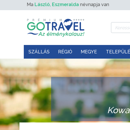
Ma
László, Eszmeralda
névnapja van
SZÁLLÁS
RÉGIÓ
MEGYE
TELEPÜL
Kowal