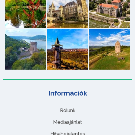
Információk
Rólunk
Médiaajánlat
Hibabejelentés