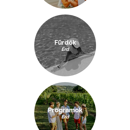
Fürdők
Érd
Programok
Érd