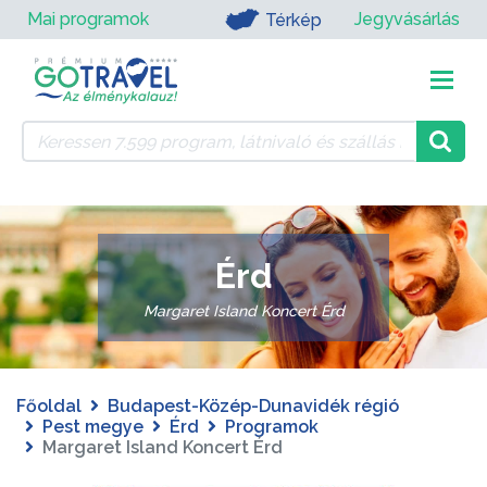
Mai programok
Jegyvásárlás
Térkép
Érd
Margaret Island Koncert Érd
Főoldal
Budapest-Közép-Dunavidék régió
Pest megye
Érd
Programok
Margaret Island Koncert Érd