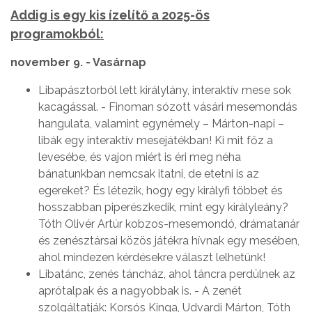
Addig is egy kis ízelítő a 2025-ös
programokból:
november 9. - Vasárnap
Libapásztorból lett királylány, interaktív mese sok
kacagással. - Finoman sózott vásári mesemondás
hangulata, valamint egynémely – Márton-napi –
libák egy interaktív mesejátékban! Ki mit főz a
levesébe, és vajon miért is éri meg néha
bánatunkban nemcsak itatni, de etetni is az
egereket? És létezik, hogy egy királyfi többet és
hosszabban piperészkedik, mint egy királyleány?
Tóth Olivér Artúr kobzos-mesemondó, drámatanár
és zenésztársai közös játékra hívnak egy mesében,
ahol mindezen kérdésekre választ lelhetünk!
Libatánc, zenés táncház, ahol táncra perdülnek az
aprótalpak és a nagyobbak is. - A zenét
szolgáltatják: Korsós Kinga, Udvardi Márton, Tóth