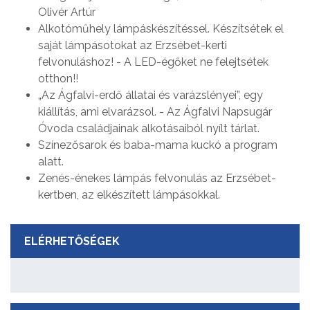
Olivér Artúr
Alkotóműhely lámpáskészítéssel. Készítsétek el
saját lámpásotokat az Erzsébet-kerti
felvonuláshoz! - A LED-égőket ne felejtsétek
otthon!!
„Az Ágfalvi-erdő állatai és varázslényei”, egy
kiállítás, ami elvarázsol. - Az Ágfalvi Napsugár
Óvoda családjainak alkotásaiból nyílt tárlat.
Színezősarok és baba-mama kuckó a program
alatt.
Zenés-énekes lámpás felvonulás az Erzsébet-
kertben, az elkészített lámpásokkal.
ELÉRHETŐSÉGEK