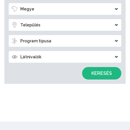
Megye
Település
Program típusa
Látnivalók
KERESÉS