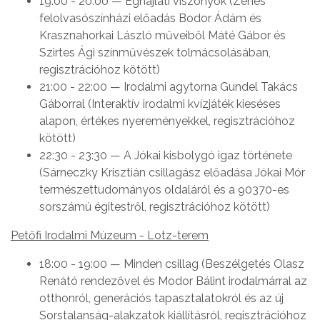
19:00 - 20:00 — Éghajlati viszonyok (Zenés
felolvasószínházi előadás Bodor Ádám és
Krasznahorkai László műveiből Máté Gábor és
Szirtes Ági színművészek tolmácsolásában,
regisztrációhoz kötött)
21:00 - 22:00 — Irodalmi agytorna Gundel Takács
Gáborral (Interaktív irodalmi kvízjáték kieséses
alapon, értékes nyereményekkel, regisztrációhoz
kötött)
22:30 - 23:30 — A Jókai kisbolygó igaz története
(Sárneczky Krisztián csillagász előadása Jókai Mór
természettudományos oldaláról és a 90370-es
sorszámú égitestről, regisztrációhoz kötött)
Petőfi Irodalmi Múzeum - Lotz-terem
18:00 - 19:00 — Minden csillag (Beszélgetés Olasz
Renátó rendezővel és Modor Bálint irodalmárral az
otthonról, generációs tapasztalatokról és az új
Sorstalanság-alakzatok kiállításról, regisztrációhoz