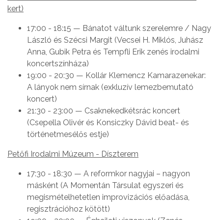
kert)
17:00 - 18:15 — Bánatot váltunk szerelemre / Nagy
László és Szécsi Margit (Vecsei H. Miklós, Juhász
Anna, Gubik Petra és Tempfli Erik zenés irodalmi
koncertszínháza)
19:00 - 20:30 — Kollár Klemencz Kamarazenekar:
A lányok nem sírnak (exkluzív lemezbemutató
koncert)
21:30 - 23:00 — Csaknekedkétsrác koncert
(Csepella Olivér és Konsiczky Dávid beat- és
történetmesélős estje)
Petőfi Irodalmi Múzeum - Díszterem
17:30 - 18:30 — A reformkor nagyjai – nagyon
másként (A Momentán Társulat egyszeri és
megismételhetetlen improvizációs előadása,
regisztrációhoz kötött)