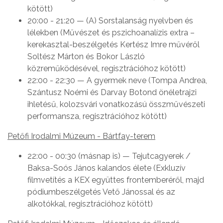
kötött)
20:00 - 21:20 — (A) Sorstalanság nyelvben és
lélekben (Művészet és pszichoanalízis extra –
kerekasztal-beszélgetés Kertész Imre művéről
Soltész Márton és Bokor László
közreműködésével, regisztrációhoz kötött)
22:00 - 22:30 — A gyermek neve (Tompa Andrea,
Szántusz Noémi és Darvay Botond önéletrajzi
ihletésű, kolozsvári vonatkozású összművészeti
performansza, regisztrációhoz kötött)
Petőfi Irodalmi Múzeum - Bártfay-terem
22:00 - 00:30 (másnap is) — Tejutcagyerek /
Baksa-Soós János kalandos élete (Exkluzív
filmvetítés a KEX együttes frontemberéről, majd
pódiumbeszélgetés Vető Jánossal és az
alkotókkal, regisztrációhoz kötött)