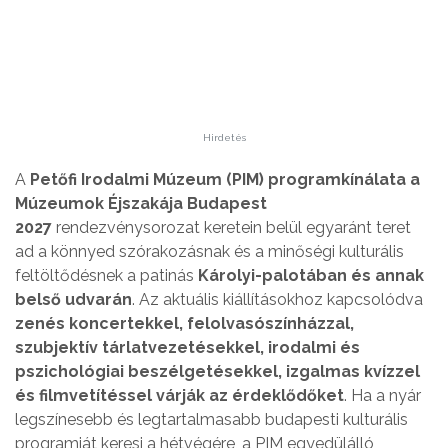
Hirdetés
A
Petőfi Irodalmi Múzeum (PIM) programkínálata a
Múzeumok Éjszakája Budapest
2027
rendezvénysorozat keretein belül egyaránt teret
ad a könnyed szórakozásnak és a minőségi kulturális
feltöltődésnek a patinás
Károlyi-palotában és annak
belső udvarán
. Az aktuális kiállításokhoz kapcsolódva
zenés koncertekkel, felolvasószínházzal,
szubjektív tárlatvezetésekkel, irodalmi és
pszichológiai beszélgetésekkel, izgalmas kvízzel
és filmvetítéssel várják az érdeklődőket
. Ha a nyár
legszínesebb és legtartalmasabb budapesti kulturális
programját keresi a hétvégére, a PIM egyedülálló