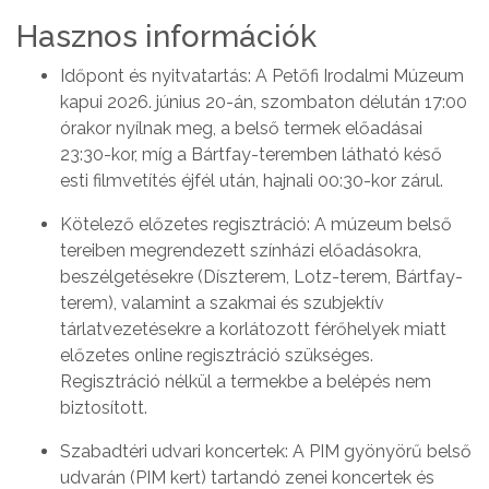
Hasznos információk
Időpont és nyitvatartás: A Petőfi Irodalmi Múzeum
kapui 2026. június 20-án, szombaton délután 17:00
órakor nyílnak meg, a belső termek előadásai
23:30-kor, míg a Bártfay-teremben látható késő
esti filmvetítés éjfél után, hajnali 00:30-kor zárul.
Kötelező előzetes regisztráció: A múzeum belső
tereiben megrendezett színházi előadásokra,
beszélgetésekre (Díszterem, Lotz-terem, Bártfay-
terem), valamint a szakmai és szubjektív
tárlatvezetésekre a korlátozott férőhelyek miatt
előzetes online regisztráció szükséges.
Regisztráció nélkül a termekbe a belépés nem
biztosított.
Szabadtéri udvari koncertek: A PIM gyönyörű belső
udvarán (PIM kert) tartandó zenei koncertek és