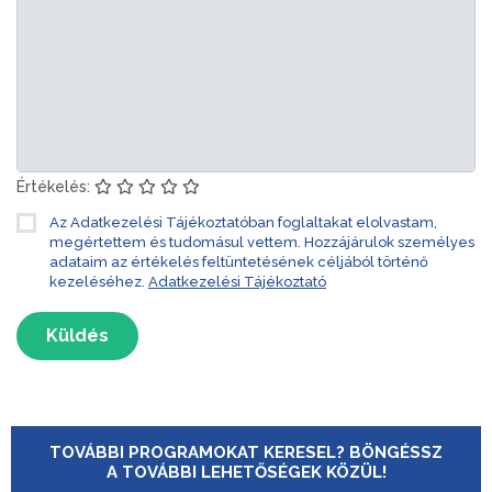
Értékelés:
Az Adatkezelési Tájékoztatóban foglaltakat elolvastam,
megértettem és tudomásul vettem. Hozzájárulok személyes
adataim az értékelés feltüntetésének céljából történő
kezeléséhez.
Adatkezelési Tájékoztató
Küldés
TOVÁBBI PROGRAMOKAT KERESEL? BÖNGÉSSZ
A TOVÁBBI LEHETŐSÉGEK KÖZÜL!