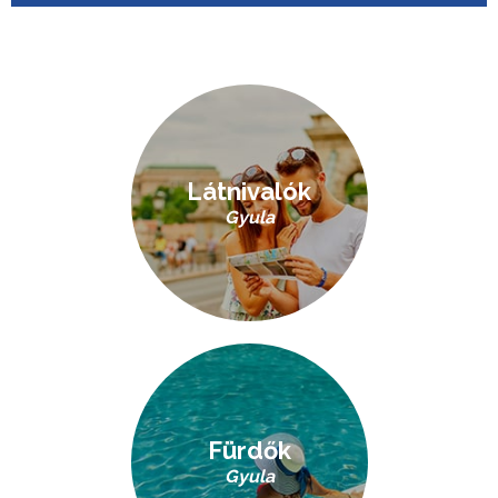
Látnivalók
Gyula
Fürdők
Gyula