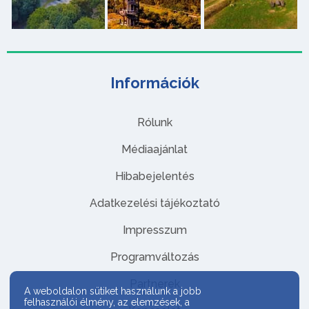
Információk
Rólunk
Médiaajánlat
Hibabejelentés
Adatkezelési tájékoztató
Impresszum
Programváltozás
Partnerek
A weboldalon sütiket használunk a jobb
felhasználói élmény, az elemzések, a