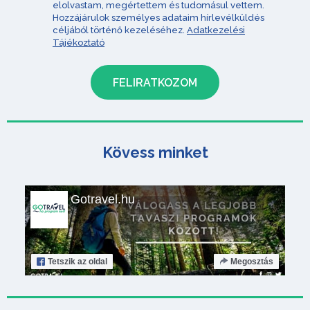
elolvastam, megértettem és tudomásul vettem.
Hozzájárulok személyes adataim hírlevélküldés
céljából történő kezeléséhez.
Adatkezelési
Tájékoztató
Kövess minket
Gotravel.hu
Tetszik
az oldal
Megosztás