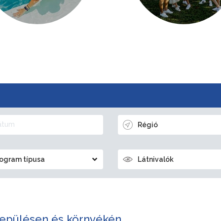
Régió
ogram típusa
Látnivalók
epülésen és környékén