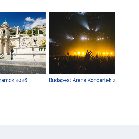
26
Budapest Aréna Koncertek 2026
Adele Th
Koncert 