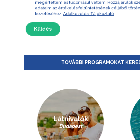
megértettem és tudomásul vettem. Hozzájárulok s
adataim az értékelés feltüntetésének céljából törté
kezeléséhez.
Adatkezelési Tájékoztató
Küldés
TOVÁBBI PROGRAMOKAT KERES
Látnivalók
Budapest