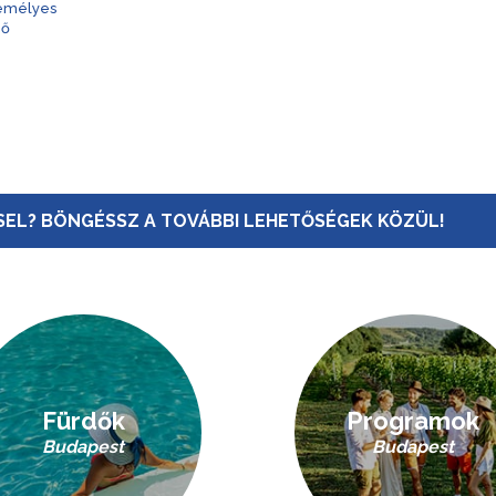
zemélyes
nő
EL? BÖNGÉSSZ A TOVÁBBI LEHETŐSÉGEK KÖZÜL!
Fürdők
Programok
Budapest
Budapest