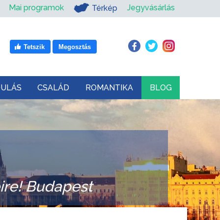
Mai programok
Jegyvásárlás
Térkép
Tetszik
Megosztás
DULÁS
CSALÁD
ROMANTIKA
BLOG
ire! Budapest