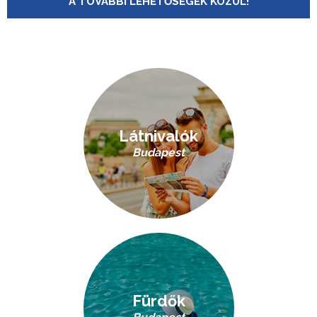
A TOVÁBBI LEHETŐSÉGEK KÖZÜL!
Látnivalók
Budapest
Fürdők