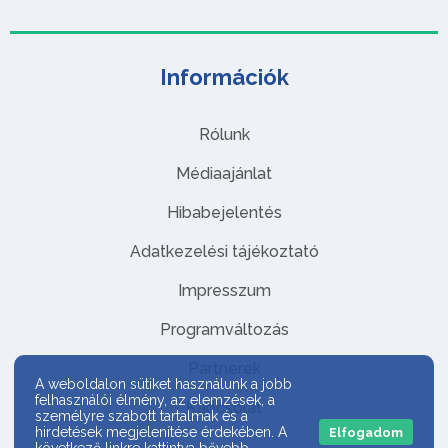
Információk
Rólunk
Médiaajánlat
Hibabejelentés
Adatkezelési tájékoztató
Impresszum
Programváltozás
Partnerek
A weboldalon sütiket használunk a jobb
felhasználói élmény, az elemzések, a
Kapcsolat
személyre szabott tartalmak és a
hirdetések megjelenítése érdekében. A
Elfogadom