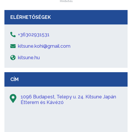
Hirdetés
ELÉRHETŐSÉGEK
+36302931531
kitsune.kohi@gmail.com
kitsune.hu
CÍM
1096 Budapest, Telepy u. 24. Kitsune Japán
Étterem és Kávézó