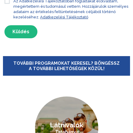
Az Adatkezelési Tájékoztatóban foglaltakat elolvastam,
megértettem és tudomásul vettem. Hozzájárulok személyes
adataim az értékelés feltüntetésének céljából történő
kezeléséhez.
Adatkezelési Tájékoztató
Küldés
TOVÁBBI PROGRAMOKAT KERESEL? BÖNGÉSSZ
A TOVÁBBI LEHETŐSÉGEK KÖZÜL!
Látnivalók
Tatabánya