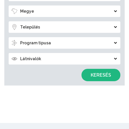
Megye
Település
Program típusa
Látnivalók
KERESÉS