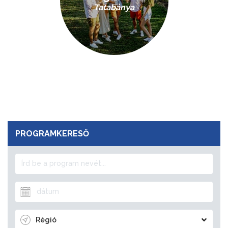
Tatabánya
PROGRAMKERESŐ
Régió