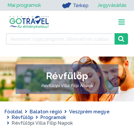
Mai programok
Jegyvásárlás
Térkép
Révfülöp
Révfülöpi Villa Filip Napok
Főoldal
Balaton régió
Veszprém megye
Révfülöp
Programok
Révfülöpi Villa Filip Napok