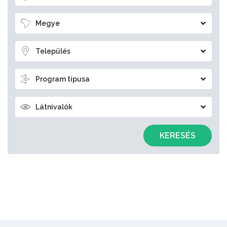
Megye
Település
Program típusa
Látnivalók
KERESÉS