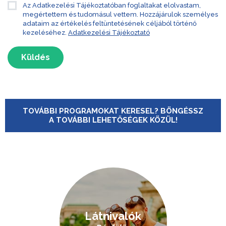
Az Adatkezelési Tájékoztatóban foglaltakat elolvastam,
megértettem és tudomásul vettem. Hozzájárulok személyes
adataim az értékelés feltüntetésének céljából történő
kezeléséhez.
Adatkezelési Tájékoztató
Küldés
TOVÁBBI PROGRAMOKAT KERESEL? BÖNGÉSSZ
A TOVÁBBI LEHETŐSÉGEK KÖZÜL!
Látnivalók