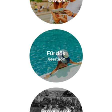
Révfülöp
Fürdők
Révfülöp
Programok