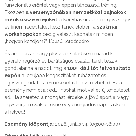
funkcionális erőnlét vagy éppen táncalapú tréning.
Eközben
a versenyzónában nemzetközi bajnokok
mérik össze erejüket
, a konyhaszínpadon egészséges
és finom recepteket készítenek élőben, a
szakmai
workshopokon
pedig választ kaphatsz minden
„hogyan kezdjem?” típusú kérdésedre.
És ami igazán nagy plusz: a család sem marad ki –
gyerekmegőrző és barátságos családi terek teszik
gondtalanná a napot, míg a
100+ kiállítót felvonultató
expón
a legújabb kiegészítőket, ruházatot és
egészségtudatos termékeket is beszerezheted. Ez az
esemény nem csak edz: inspirál, motivál és új lendületet
ad. Ha szereted a mozgást, érdekel a jövő sportja, vagy
egyszerűen csak jól esne egy energiadús nap – akkor itt
a helyed!
Esemény időpontja:
2026. június 14. (09:00-18:00)