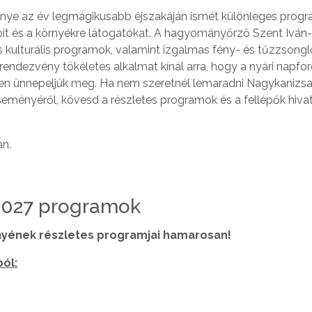
nye az év legmágikusabb éjszakáján ismét különleges prog
akóit és a környékre látogatókat. A hagyományőrző Szent Iván-
s kulturális programok, valamint izgalmas fény- és tűzzsongl
 rendezvény tökéletes alkalmat kínál arra, hogy a nyári napfo
n ünnepeljük meg. Ha nem szeretnél lemaradni Nagykanizsa
eményéről, kövesd a részletes programok és a fellépők hiva
an.
 2027 programok
nyének részletes programjai hamarosan!
ból: