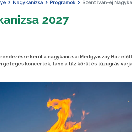
gye
Nagykanizsa
Programok
Szent Iván-éj Nagyka
kanizsa 2027
grendezésre kerül a nagykanizsai Medgyaszay Ház előtt
fergeteges koncertek, tánc a tűz körül és tűzugrás várja