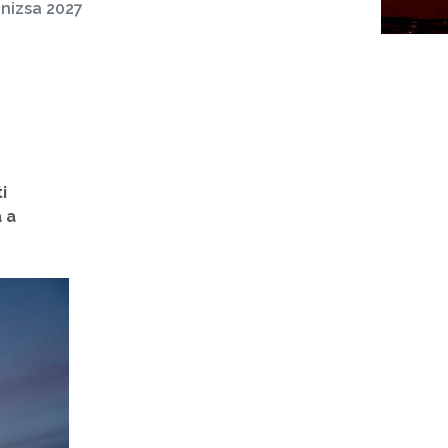
nizsa 2027
i
 a