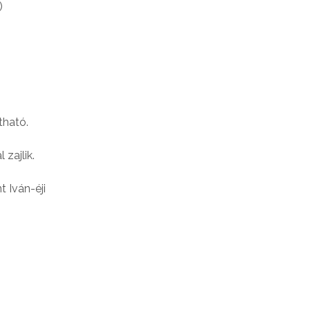
)
tható.
zajlik.
 Iván-éji