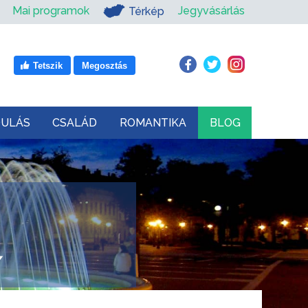
Mai programok
Jegyvásárlás
Térkép
Tetszik
Megosztás
DULÁS
CSALÁD
ROMANTIKA
BLOG