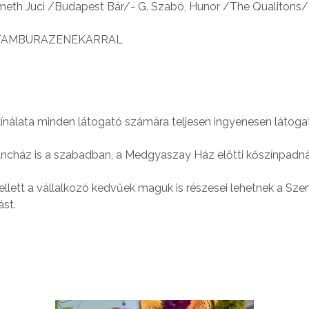
h Juci /Budapest Bár/- G. Szabó, Hunor /The Qualitons/
Š TAMBURAZENEKARRAL
ínálata minden látogató számára teljesen ingyenesen látoga
cház is a szabadban, a Medgyaszay Ház előtti kőszínpadnál 
llett a vállalkozó kedvűek maguk is részesei lehetnek a Szent
ást.