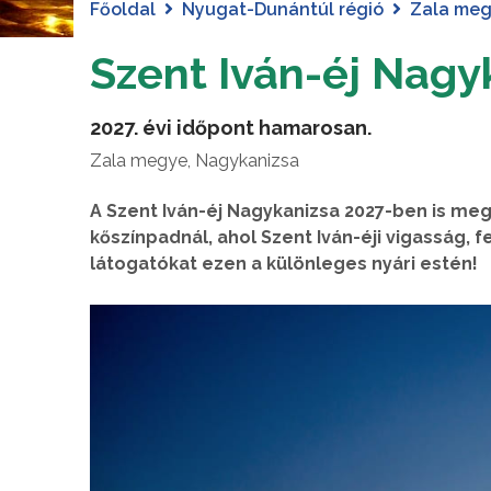
Főoldal
Nyugat-Dunántúl régió
Zala me
Szent Iván-éj Nagy
2027. évi időpont hamarosan.
Zala megye, Nagykanizsa
A Szent Iván-éj Nagykanizsa 2027-ben is me
kőszínpadnál, ahol Szent Iván-éji vigasság, 
látogatókat ezen a különleges nyári estén!