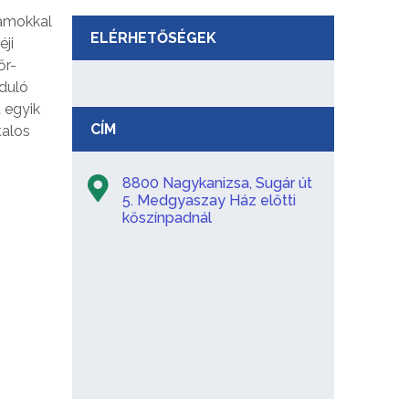
ramokkal
ELÉRHETŐSÉGEK
éji
őr-
rduló
 egyik
CÍM
talos
8800 Nagykanizsa, Sugár út
5. Medgyaszay Ház előtti
kőszínpadnál