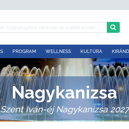
ÉS
PROGRAM
WELLNESS
KULTÚRA
KIRÁN
Nagykanizsa
Szent Iván-éj Nagykanizsa 2027