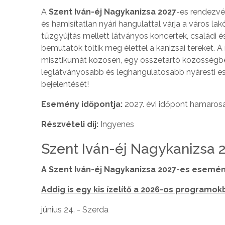
A
Szent Iván-éj Nagykanizsa 2027
-es rendezvé
és hamisítatlan nyári hangulattal várja a város l
tűzgyújtás mellett látványos koncertek, családi é
bemutatók töltik meg élettel a kanizsai tereket. A
misztikumát közösen, egy összetartó közösségbe
leglátványosabb és leghangulatosabb nyáresti es
bejelentését!
Esemény időpontja:
2027. évi időpont hamaros
Részvételi díj:
Ingyenes
Szent Iván-éj Nagykanizsa
A Szent Iván-éj Nagykanizsa 2027-es esemé
Addig is egy kis ízelítő a 2026-os programok
június 24. - Szerda