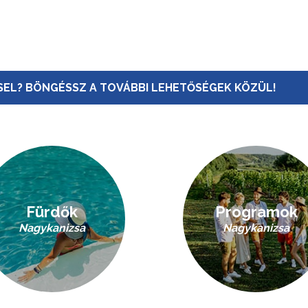
EL? BÖNGÉSSZ A TOVÁBBI LEHETŐSÉGEK KÖZÜL!
Fürdők
Programok
Nagykanizsa
Nagykanizsa