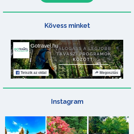
Kövess minket
Gotravel.hu
Tetszik
az oldal
Megosztás
Instagram