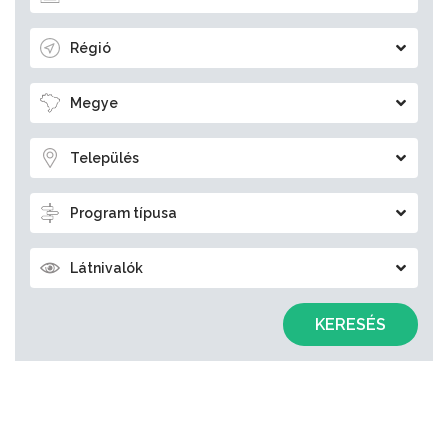
Régió
Megye
Település
Program típusa
Látnivalók
KERESÉS