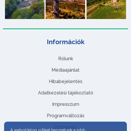
Információk
Rólunk
Médiaajánlat
Hibabejelentés
Adatkezelési tájékoztató
Impresszum
Programváltozás
Partnerek
A weboldalon sütiket használunk a jobb