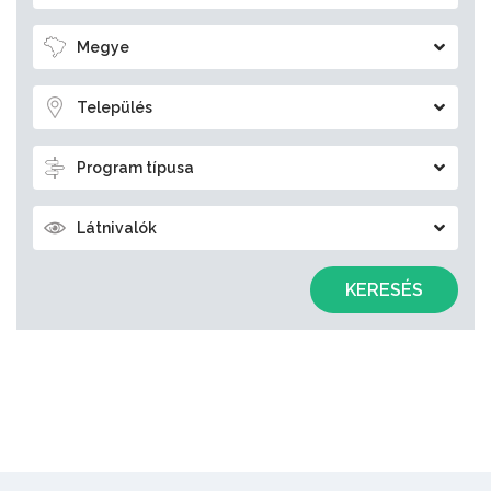
Megye
Település
Program típusa
Látnivalók
KERESÉS