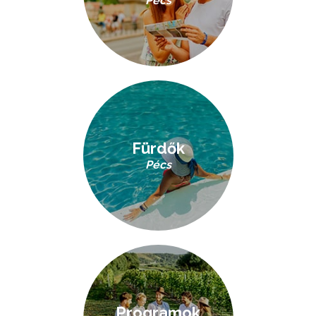
Pécs
Fürdők
Pécs
Programok