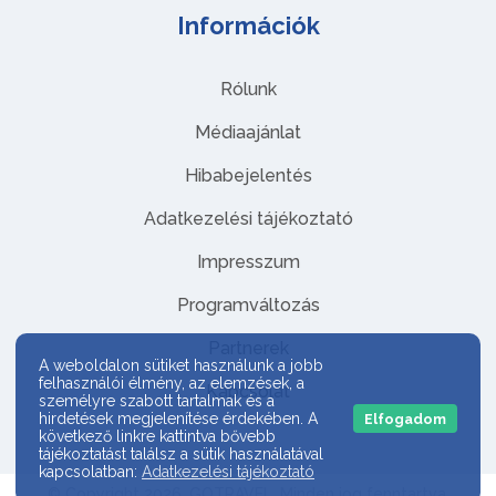
Információk
Rólunk
Médiaajánlat
Hibabejelentés
Adatkezelési tájékoztató
Impresszum
Programváltozás
Partnerek
A weboldalon sütiket használunk a jobb
felhasználói élmény, az elemzések, a
Kapcsolat
személyre szabott tartalmak és a
hirdetések megjelenítése érdekében. A
Elfogadom
következő linkre kattintva bővebb
tájékoztatást találsz a sütik használatával
kapcsolatban:
Adatkezelési tájékoztató
© Copyright 2026. GOTRAVEL. Minden jog fenntartva.