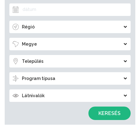
Régió
Megye
Település
Program típusa
Látnivalók
KERESÉS