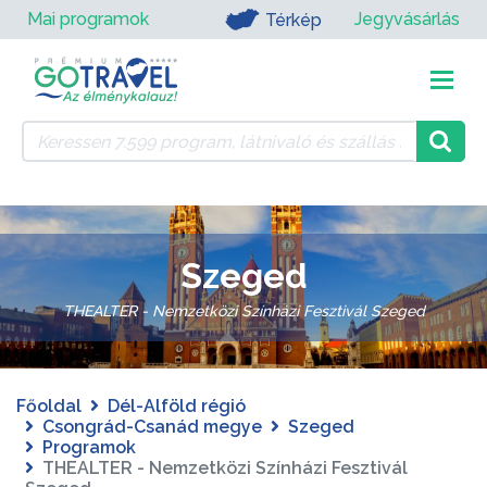
Mai programok
Jegyvásárlás
Térkép
Szeged
THEALTER - Nemzetközi Színházi Fesztivál Szeged
Főoldal
Dél-Alföld régió
Csongrád-Csanád megye
Szeged
Programok
THEALTER - Nemzetközi Színházi Fesztivál