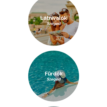
Látnivalók
Szeged
Fürdők
Szeged