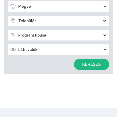
Megye
Település
Program típusa
Látnivalók
KERESÉS