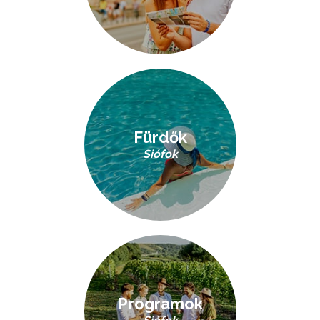
Fürdők
Siófok
Programok