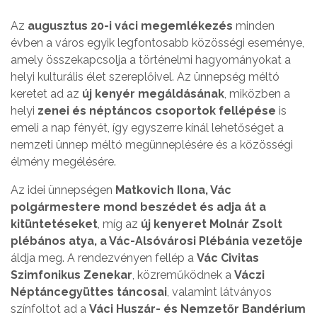
Az
augusztus 20-i váci megemlékezés
minden
évben a város egyik legfontosabb közösségi eseménye,
amely összekapcsolja a történelmi hagyományokat a
helyi kulturális élet szereplőivel. Az ünnepség méltó
keretet ad az
új kenyér megáldásának
, miközben a
helyi
zenei és néptáncos csoportok fellépése
is
emeli a nap fényét, így egyszerre kínál lehetőséget a
nemzeti ünnep méltó megünneplésére és a közösségi
élmény megélésére.
Az idei ünnepségen
Matkovich Ilona, Vác
polgármestere mond beszédet és adja át a
kitüntetéseket
, míg az
új kenyeret Molnár Zsolt
plébános atya, a Vác-Alsóvárosi Plébánia vezetője
áldja meg. A rendezvényen fellép a
Vác Civitas
Szimfonikus Zenekar
, közreműködnek a
Váczi
Néptáncegyüttes táncosai
, valamint látványos
színfoltot ad a
Váci Huszár- és Nemzetőr Bandérium