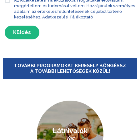
Az Adatkezelési Tájékoztatóban foglaltakat elolvastam,
megértettem és tudomásul vettem. Hozzájárulok személyes
adataim az értékelés feltüntetésének céljából történő
kezeléséhez.
Adatkezelési Tájékoztató
Küldés
TOVÁBBI PROGRAMOKAT KERESEL? BÖNGÉSSZ
A TOVÁBBI LEHETŐSÉGEK KÖZÜL!
Látnivalók
Vác