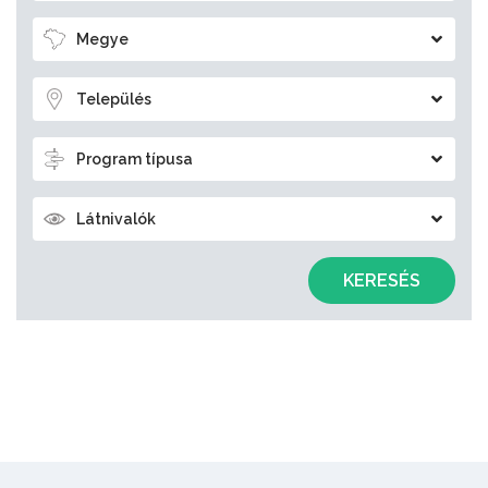
Megye
Település
Program típusa
Látnivalók
KERESÉS