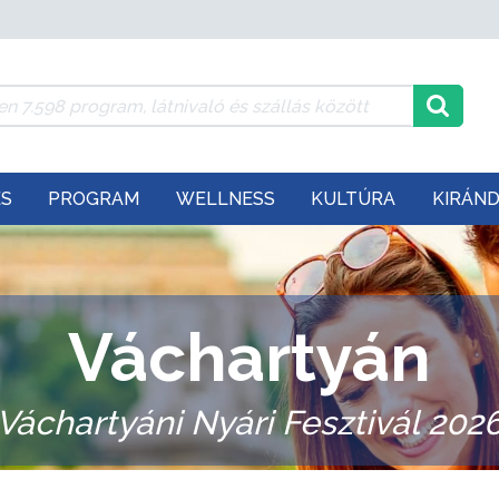
ÉS
PROGRAM
WELLNESS
KULTÚRA
KIRÁN
Váchartyán
Váchartyáni Nyári Fesztivál 202