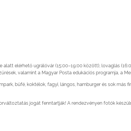
 alatt elérhető ugrálóvár (15:00–19:00 között), lovaglás (16
zűrések, valamint a Magyar Posta edukációs programja, a M
mpark, büfé, koktélok, fagyi, lángos, hamburger és sok más 
változtatás jogát fenntartják! A rendezvényen fotók készül