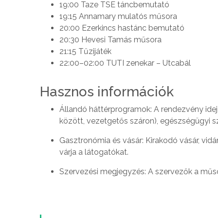
19:00 Taze TSE táncbemutató
19:15 Annamary mulatós műsora
20:00 Ezerkincs hastánc bemutató
20:30 Hevesi Tamás műsora
21:15 Tűzijáték
22:00–02:00 TUTI zenekar – Utcabál
Hasznos információk
Állandó háttérprogramok: A rendezvény ideje
között, vezetgetős száron), egészségügyi s
Gasztronómia és vásár: Kirakodó vásár, vidá
várja a látogatókat.
Szervezési megjegyzés: A szervezők a műsor