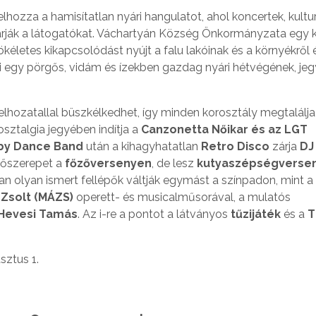
elhozza a hamisítatlan nyári hangulatot, ahol koncertek, kultur
rják a látogatókat. Váchartyán Község Önkormányzata egy 
kéletes kikapcsolódást nyújt a falu lakóinak és a környékről
i egy pörgős, vidám és ízekben gazdag nyári hétvégének, jeg
lhozatallal büszkélkedhet, így minden korosztály megtalálja
osztalgia jegyében indítja a
Canzonetta Nőikar és az LGT
by Dance Band
után a kihagyhatatlan
Retro Disco
zárja
DJ
főszerepet a
főzőversenyen
, de lesz
kutyaszépségverse
ban olyan ismert fellépők váltják egymást a színpadon, mint a
Zsolt (MÁZS)
operett- és musicalműsorával, a mulatós
Hevesi Tamás
. Az i-re a pontot a látványos
tűzijáték
és a
T
sztus 1.