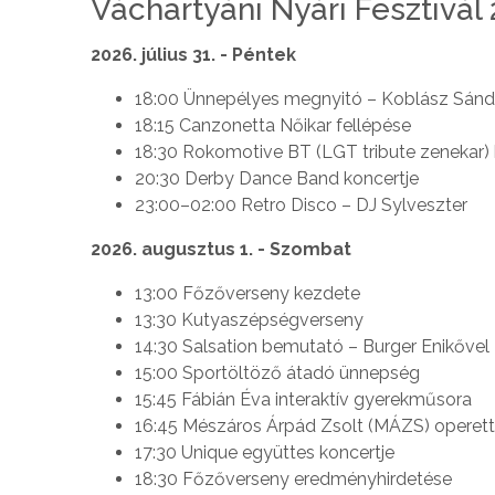
Váchartyáni Nyári Fesztivá
2026. július 31. - Péntek
18:00 Ünnepélyes megnyitó – Koblász Sánd
18:15 Canzonetta Nőikar fellépése
18:30 Rokomotive BT (LGT tribute zenekar) 
20:30 Derby Dance Band koncertje
23:00–02:00 Retro Disco – DJ Sylveszter
2026. augusztus 1. - Szombat
13:00 Főzőverseny kezdete
13:30 Kutyaszépségverseny
14:30 Salsation bemutató – Burger Enikővel
15:00 Sportöltöző átadó ünnepség
15:45 Fábián Éva interaktív gyerekműsora
16:45 Mészáros Árpád Zsolt (MÁZS) operett
17:30 Unique együttes koncertje
18:30 Főzőverseny eredményhirdetése