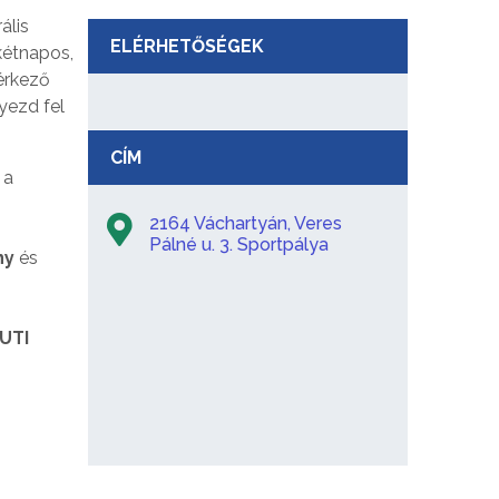
ális
ELÉRHETŐSÉGEK
kétnapos,
 érkező
yezd fel
CÍM
 a
2164 Váchartyán, Veres
Pálné u. 3. Sportpálya
ny
és
UTI