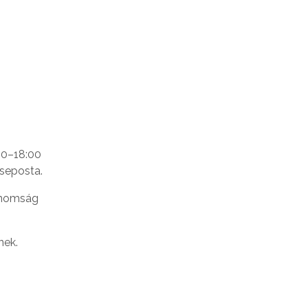
:00–18:00
eseposta.
finomság
nek.