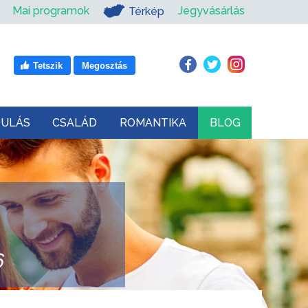
Mai programok
Jegyvásárlás
Térkép
Tetszik
Megosztás
DULÁS
CSALÁD
ROMANTIKA
BLOG
6