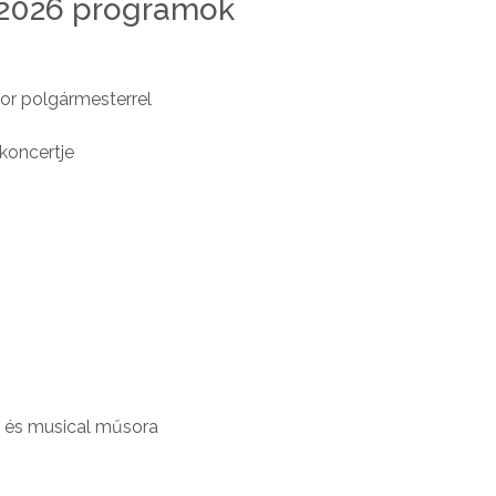
l 2026 programok
or polgármesterrel
koncertje
 és musical műsora