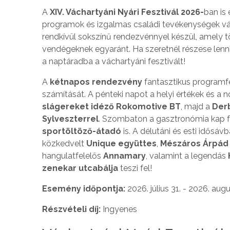
A
XIV. Váchartyáni Nyári Fesztivál 2026-
ban is 
programok és izgalmas családi tevékenységek vá
rendkívül sokszínű rendezvénnyel készül, amely tö
vendégeknek egyaránt. Ha szeretnél részese lenn
a naptáradba a váchartyáni fesztivált!
A
kétnapos rendezvény
fantasztikus programfe
számítását. A pénteki napot a helyi értékek és a n
slágereket idéző Rokomotive BT
, majd a
Der
Sylveszterrel
. Szombaton a gasztronómia kap 
sportöltöző-átadó
is. A délutáni és esti idősáv
közkedvelt
Unique együttes
,
Mészáros Árpád 
hangulatfelelős
Annamary
, valamint a legendás
zenekar utcabálja
teszi fel!
Esemény időpontja:
2026. július 31. - 2026. augu
Részvételi díj:
Ingyenes