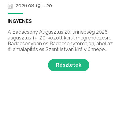
2026.08.19. - 20.
INGYENES
A Badacsony Augusztus 20. ünnepség 2026.
augusztus 19-20. között kerül megrendezésre
Badacsonyban és Badacsonytomajon, ahol az
államalapítás és Szent István király ünnepe
alkalmából tűzijátékkal, szentmisével és új kenyér
szenteléssel várják a látogatókat.
Részletek