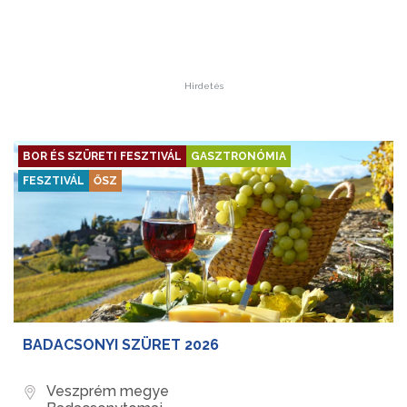
Hirdetés
BOR ÉS SZÜRETI FESZTIVÁL
GASZTRONÓMIA
FESZTIVÁL
ŐSZ
BADACSONYI SZÜRET 2026
Veszprém megye