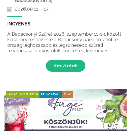
Badacsonytomaj
2026.09.11. - 13.
INGYENES
A Badacsonyi Szüret 2026. szeptember 11-13. között
kerül megrendezésre a Badacsony parkban, ahol az
ország leghosszabb és legszínesebb szüreti
felvonulása, borkóstolók, koncertek, kézműves
vásárok, finom badacsonyi borok, gyerekprogramok
és még sok meglepetés várja a badacsonyi borok
Részletek
szerelmeseit Ba...
GASZTRONÓMIA
FESZTIVÁL
ŐSZ