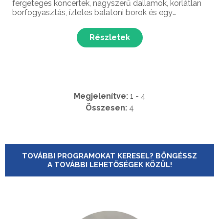
fergeteges koncertek, nagyszerű dallamok, korlátlan
borfogyasztás, ízletes balatoni borok és egy
csodálatos panoráma várja a látogatókat ezen a
különleges nyári rendezvényen!
Részletek
Megjelenítve:
1 - 4
Összesen:
4
TOVÁBBI PROGRAMOKAT KERESEL? BÖNGÉSSZ
A TOVÁBBI LEHETŐSÉGEK KÖZÜL!