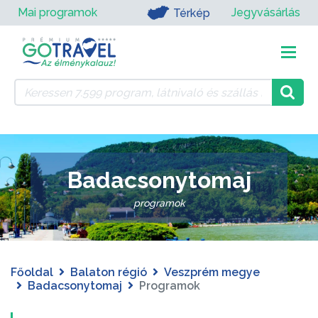
Mai programok
Jegyvásárlás
Térkép
Badacsonytomaj
programok
Főoldal
Balaton régió
Veszprém megye
Badacsonytomaj
Programok