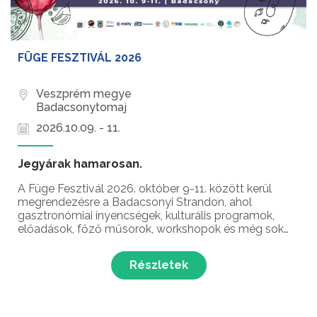
FÜGE FESZTIVÁL 2026
Veszprém megye
Badacsonytomaj
2026.10.09. - 11.
Jegyárak hamarosan.
A Füge Fesztivál 2026. október 9-11. között kerül
megrendezésre a Badacsonyi Strandon, ahol
gasztronómiai ínyencségek, kulturális programok,
előadások, főző műsorok, workshopok és még sok
meglepetés várja a látogatókat az őszi Balaton
legkomplexebb gasztronómiai és kulturális
Részletek
fesztiválján!...