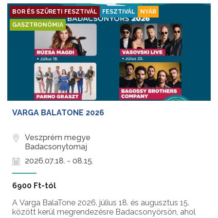
BOR ÉS SZÜRETI FESZTIVÁL
FESZTIVÁL
NYÁR
GASZTRONÓMIA
VARGA BALATONE 2026
Veszprém megye
Badacsonytomaj
2026.07.18. - 08.15.
6900 Ft-tól
A Varga BalaTone 2026. július 18. és augusztus 15.
között kerül megrendezésre Badacsonyörsön, ahol