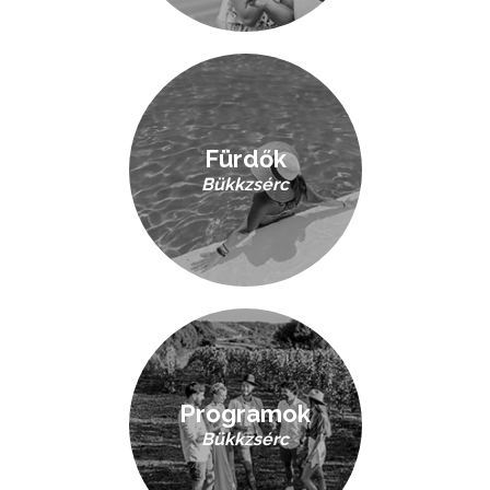
Fürdők
Bükkzsérc
Programok
Bükkzsérc