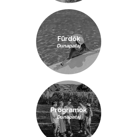
Fürdők
Dunapataj
Programok
Dunapataj