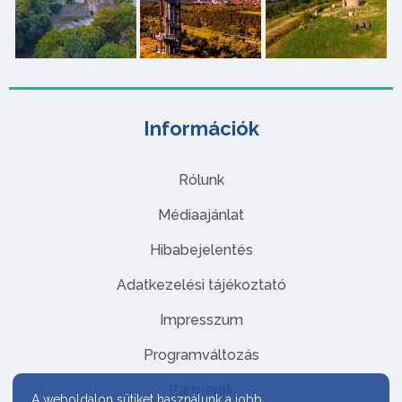
Információk
Rólunk
Médiaajánlat
Hibabejelentés
Adatkezelési tájékoztató
Impresszum
Programváltozás
Partnerek
A weboldalon sütiket használunk a jobb