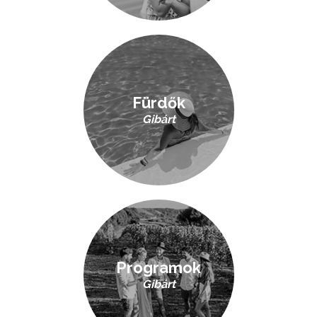
Fürdők
Gibárt
Programok
Gibárt