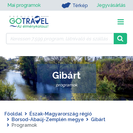
Mai programok
Jegyvásárlás
Térkép
Gibárt
programok
Főoldal
Észak-Magyarország régió
Borsod-Abaúj-Zemplén megye
Gibárt
Programok