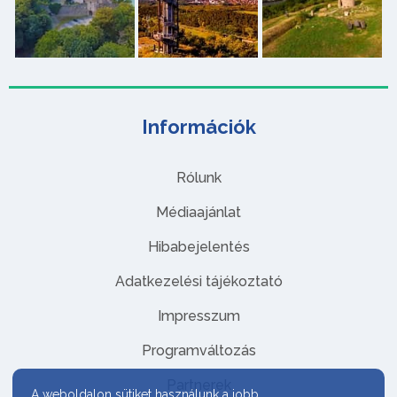
Információk
Rólunk
Médiaajánlat
Hibabejelentés
Adatkezelési tájékoztató
Impresszum
Programváltozás
Partnerek
A weboldalon sütiket használunk a jobb