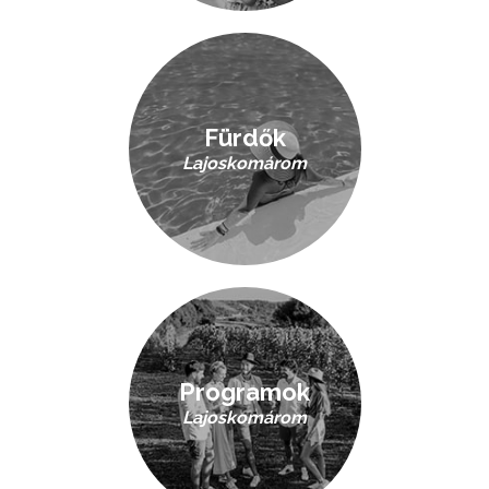
Fürdők
Lajoskomárom
Programok
Lajoskomárom