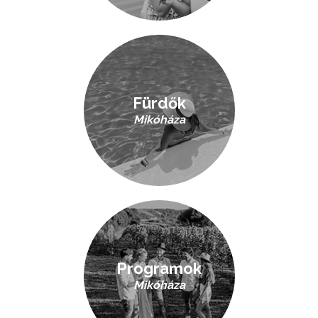
Fürdők
Mikóháza
Programok
Mikóháza