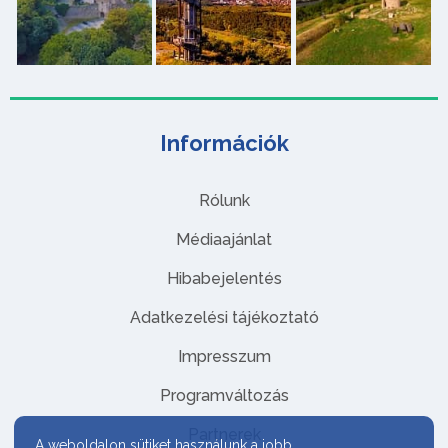
Információk
Rólunk
Médiaajánlat
Hibabejelentés
Adatkezelési tájékoztató
Impresszum
Programváltozás
Partnerek
A weboldalon sütiket használunk a jobb