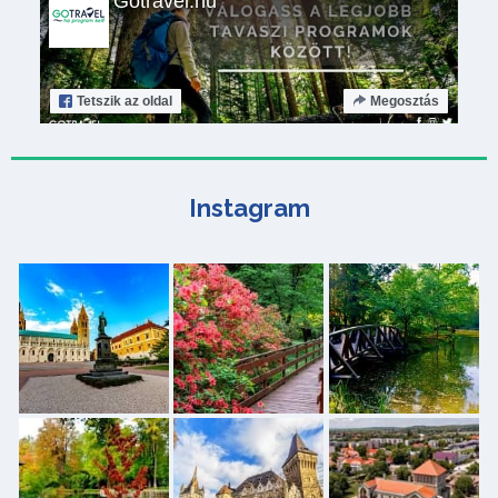
Gotravel.hu
Tetszik
az oldal
Megosztás
Instagram