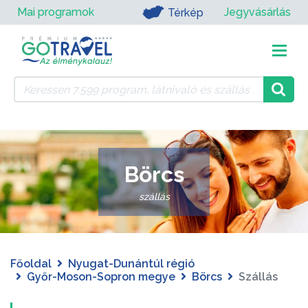
Mai programok
Jegyvásárlás
Térkép
Börcs
szállás
Főoldal
Nyugat-Dunántúl régió
Győr-Moson-Sopron megye
Börcs
Szállás