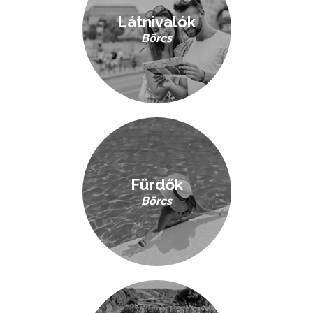
Látnivalók
Börcs
Fürdők
Börcs