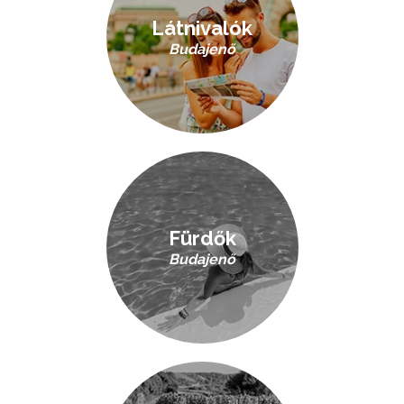
Látnivalók
Budajenő
Fürdők
Budajenő