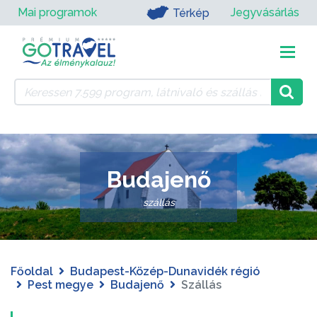
Mai programok
Jegyvásárlás
Térkép
Budajenő
szállás
Főoldal
Budapest-Közép-Dunavidék régió
Pest megye
Budajenő
Szállás