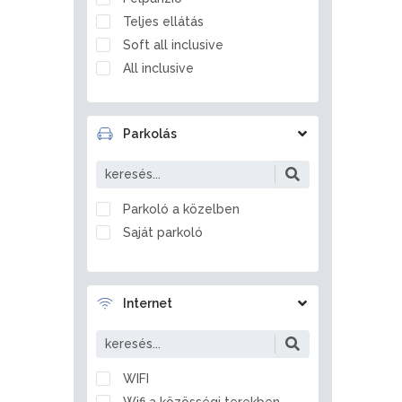
Balatonfőkajár
Teljes ellátás
Balatonföldvár
Soft all inclusive
Balatonfüred
All inclusive
Balatonfűzfő
Balatongyörök
Balatonkenese
Parkolás
Balatonlelle
Balatonmagyaród
Balatonrendes
Parkoló a közelben
Balatonszabadi
Saját parkoló
Balatonszárszó
Balatonszemes
Balatonszentgyörgy
Internet
Balatonszepezd
Balatonszőlős
Balatonvilágos
WIFI
Balf
Wifi a közösségi terekben