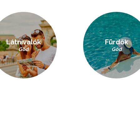
Látnivalók
Fürdők
Göd
Göd