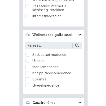
Ballószög
Vezetékes internet a
Balmazújváros
közösségi terekben
Bánd
Internetkapcsolat
Bánhorváti
Bánk
Barcs
Wellness szolgáltatások
Bárdudvarnok
Bátaszék
Bátmonostor
Szabadtéri medence
Bátonyterenye
Uszoda
Bátorliget
Merülőmedence
Battonya
Kneipp taposómedence
Becsvölgye
Sókamra
Békés
Gyerekmedence
Békéscsaba
Jégzuhany
Békésszentandrás
Gőzkamra
Bélapátfalva
Gasztronómia
Aromakabin