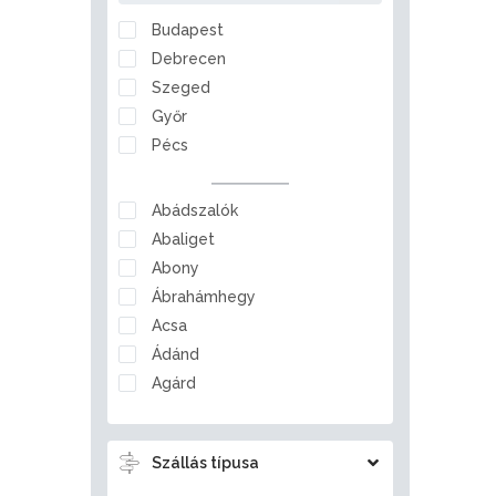
Nógrád
Budapest
Pest
Debrecen
Somogy
Szeged
Szabolcs-Szatmár-Bereg
Győr
Tolna
Pécs
Vas
Veszprém
Abádszalók
Zala
Abaliget
Abony
Ábrahámhegy
Acsa
Ádánd
Agárd
Ágfalva
Aggtelek
Szállás típusa
Ajka