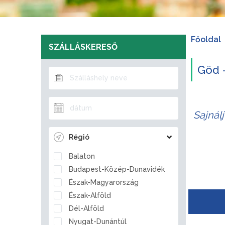
Főoldal
SZÁLLÁSKERESŐ
Göd -
Sajnál
Régió
Balaton
Budapest-Közép-Dunavidék
Észak-Magyarország
Észak-Alföld
Dél-Alföld
Nyugat-Dunántúl