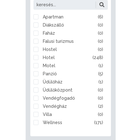
Alattyán
Albertirsa
Alcsútdoboz
Apartman
(6)
Aldebrő
Diákszálló
(0)
Algyő
Faház
(0)
Almamellék
Falusi turizmus
(0)
Alsóberecki
Hostel
(0)
Alsóbogát
Hotel
(248)
Alsónémedi
Motel
(1)
Alsóörs
Panzió
(5)
Apaj
Üdülőház
(1)
Apostag
Üdülőközpont
(0)
Ásotthalom
Vendégfogadó
(0)
Aszód
Vendégház
(2)
Bábolna
Villa
(0)
Babót
Wellness
(171)
Bácsalmás
Badacsonytomaj