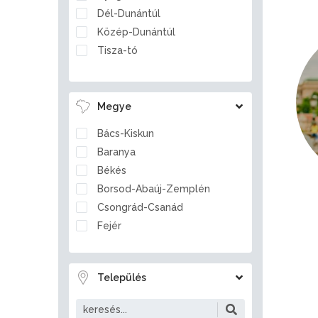
Dél-Dunántúl
Közép-Dunántúl
Tisza-tó
Megye
Bács-Kiskun
Baranya
Békés
Borsod-Abaúj-Zemplén
Csongrád-Csanád
Fejér
Győr-Moson-Sopron
Hajdú-Bihar
Település
Heves
Jász-Nagykun-Szolnok
Komárom-Esztergom