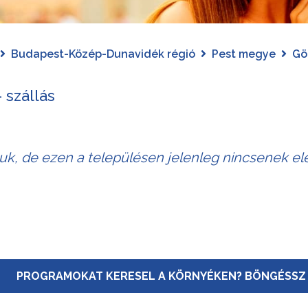
Budapest-Közép-Dunavidék régió
Pest megye
Gö
 szállás
juk, de ezen a településen jelenleg nincsenek elé
PROGRAMOKAT KERESEL A KÖRNYÉKEN? BÖNGÉSSZ 