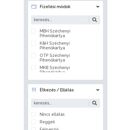
Badacsonytördemic
Fizetési módok
Baj
Baja
Bakonszeg
MBH Széchenyi
Pihenőkártya
Bakonya
K&H Széchenyi
Bakonybél
Pihenőkártya
Bakonynána
OTP Széchenyi
Bakonyszentlászló
Pihenőkártya
Balassagyarmat
MKB Széchenyi
Pihenőkártya
Balástya
Készpénz
Balatonakali
Átutalás
Balatonakarattya
Étkezés / Ellátás
Bankkártya
Balatonalmádi
Balatonberény
Balatonboglár
Nincs ellátás
Balatonederics
Reggeli
Balatonfenyves
Félpanzió