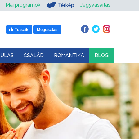
Mai programok
Jegyvásárlás
Térkép
Tetszik
Megosztás
DULÁS
CSALÁD
ROMANTIKA
BLOG