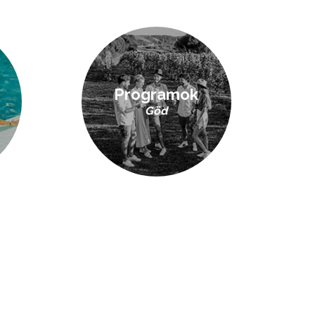
Programok
Göd