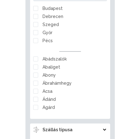
Nógrád
Budapest
Pest
Debrecen
Somogy
Szeged
Szabolcs-Szatmár-Bereg
Győr
Tolna
Pécs
Vas
Veszprém
Abádszalók
Zala
Abaliget
Abony
Ábrahámhegy
Acsa
Ádánd
Agárd
Ágfalva
Aggtelek
Szállás típusa
Ajka