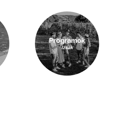
Programok
Izsák