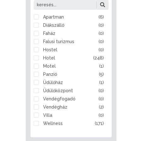
Alattyán
Albertirsa
Alcsútdoboz
Apartman
(6)
Aldebrő
Diákszálló
(0)
Algyő
Faház
(0)
Almamellék
Falusi turizmus
(0)
Alsóberecki
Hostel
(0)
Alsóbogát
Hotel
(248)
Alsónémedi
Motel
(1)
Alsóörs
Panzió
(5)
Apaj
Üdülőház
(1)
Apostag
Üdülőközpont
(0)
Ásotthalom
Vendégfogadó
(0)
Aszód
Vendégház
(2)
Bábolna
Villa
(0)
Babót
Wellness
(171)
Bácsalmás
Badacsonytomaj