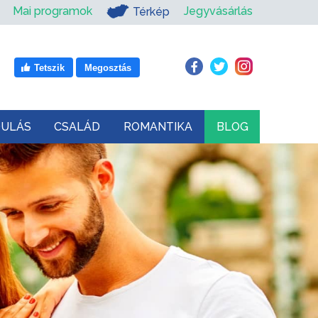
Mai programok
Jegyvásárlás
Térkép
Tetszik
Megosztás
DULÁS
CSALÁD
ROMANTIKA
BLOG