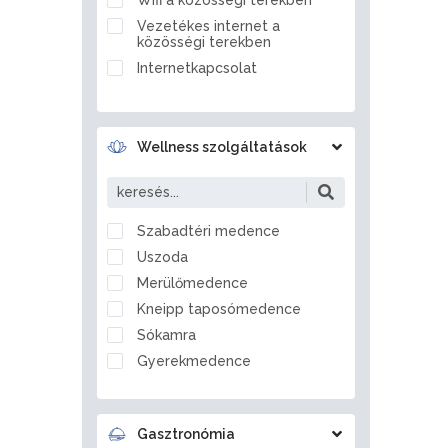
Ballószög
Vezetékes internet a
Balmazújváros
közösségi terekben
Bánd
Internetkapcsolat
Bánhorváti
Bánk
Barcs
Wellness szolgáltatások
Bárdudvarnok
Bátaszék
Bátmonostor
Szabadtéri medence
Bátonyterenye
Uszoda
Bátorliget
Merülőmedence
Battonya
Kneipp taposómedence
Becsvölgye
Sókamra
Békés
Gyerekmedence
Békéscsaba
Jégzuhany
Békésszentandrás
Gőzkamra
Bélapátfalva
Gasztronómia
Aromakabin