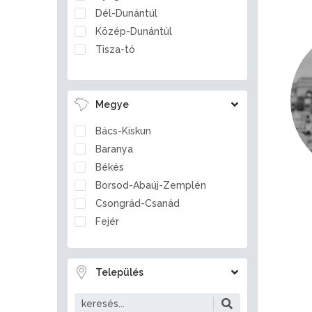
Dél-Dunántúl
Közép-Dunántúl
Tisza-tó
Megye
Bács-Kiskun
Baranya
Békés
Borsod-Abaúj-Zemplén
Csongrád-Csanád
Fejér
Győr-Moson-Sopron
Hajdú-Bihar
Település
Heves
Jász-Nagykun-Szolnok
Komárom-Esztergom