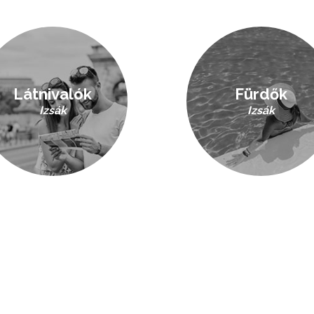
Látnivalók
Fürdők
Izsák
Izsák