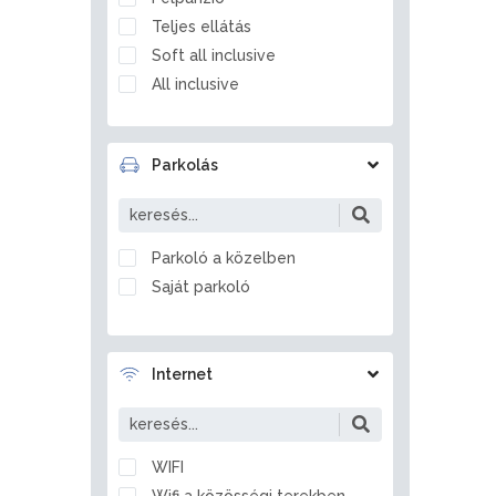
Balatonfőkajár
Teljes ellátás
Balatonföldvár
Soft all inclusive
Balatonfüred
All inclusive
Balatonfűzfő
Balatongyörök
Balatonkenese
Parkolás
Balatonlelle
Balatonmagyaród
Balatonrendes
Parkoló a közelben
Balatonszabadi
Saját parkoló
Balatonszárszó
Balatonszemes
Balatonszentgyörgy
Internet
Balatonszepezd
Balatonszőlős
Balatonvilágos
WIFI
Balf
Wifi a közösségi terekben