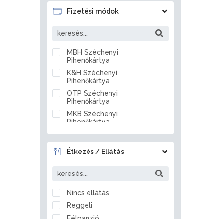
Badacsonytördemic
Fizetési módok
Baj
Baja
Bakonszeg
MBH Széchenyi
Pihenőkártya
Bakonya
K&H Széchenyi
Bakonybél
Pihenőkártya
Bakonynána
OTP Széchenyi
Bakonyszentlászló
Pihenőkártya
Balassagyarmat
MKB Széchenyi
Pihenőkártya
Balástya
Készpénz
Balatonakali
Átutalás
Balatonakarattya
Étkezés / Ellátás
Bankkártya
Balatonalmádi
Balatonberény
Balatonboglár
Nincs ellátás
Balatonederics
Reggeli
Balatonfenyves
Félpanzió