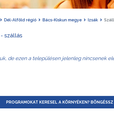
Dél-Alföld régió
Bács-Kiskun megye
Izsák
Szál
 - szállás
juk, de ezen a településen jelenleg nincsenek elé
PROGRAMOKAT KERESEL A KÖRNYÉKEN? BÖNGÉSSZ 