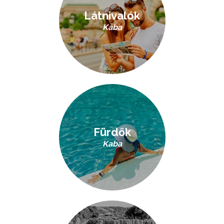
Látnivalók
Kaba
Fürdők
Kaba