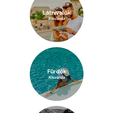
Látnivalók
Kisvárda
Fürdők
Kisvárda