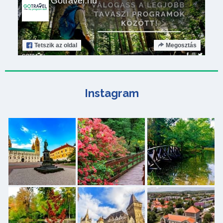
Gotravel.hu
Tetszik
az oldal
Megosztás
Instagram