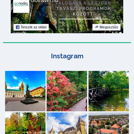
Gotravel.hu
Tetszik
az oldal
Megosztás
Instagram