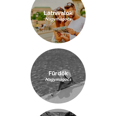
Látnivalók
Nagymágocs
Fürdők
Nagymágocs